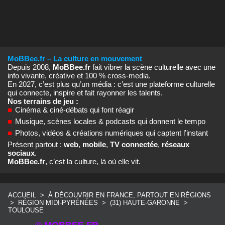
MoBBee.fr – La culture en mouvement
Depuis 2008,
MoBBee.fr
fait vibrer la scène culturelle avec une
info vivante, créative et 100 % cross‑media.
En 2027, c’est plus qu’un média : c’est une plateforme culturelle
qui connecte, inspire et fait rayonner les talents.
Nos terrains de jeu :
■
Cinéma & ciné‑débats qui font réagir
■
Musique, scènes locales & podcasts qui donnent le tempo
■
Photos, vidéos & créations numériques qui captent l’instant
Présent partout :
web
,
mobile
,
TV connectée
,
réseaux
sociaux
.
MoBBee.fr
, c’est la culture, là où elle vit.
ACCUEIL
>
À DÉCOUVRIR EN FRANCE, PARTOUT EN RÉGIONS
>
RÉGION MIDI-PYRÉNÉES
>
(31) HAUTE-GARONNE
>
TOULOUSE