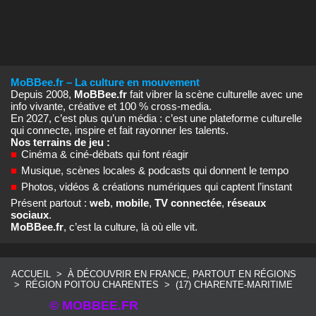
MoBBee.fr – La culture en mouvement
Depuis 2008,
MoBBee.fr
fait vibrer la scène culturelle avec une
info vivante, créative et 100 % cross‑media.
En 2027, c’est plus qu’un média : c’est une plateforme culturelle
qui connecte, inspire et fait rayonner les talents.
Nos terrains de jeu :
■
Cinéma & ciné‑débats qui font réagir
■
Musique, scènes locales & podcasts qui donnent le tempo
■
Photos, vidéos & créations numériques qui captent l’instant
Présent partout :
web
,
mobile
,
TV connectée
,
réseaux
sociaux
.
MoBBee.fr
, c’est la culture, là où elle vit.
ACCUEIL
>
À DÉCOUVRIR EN FRANCE, PARTOUT EN RÉGIONS
>
RÉGION POITOU CHARENTES
>
(17) CHARENTE-MARITIME
© MOBBEE.FR