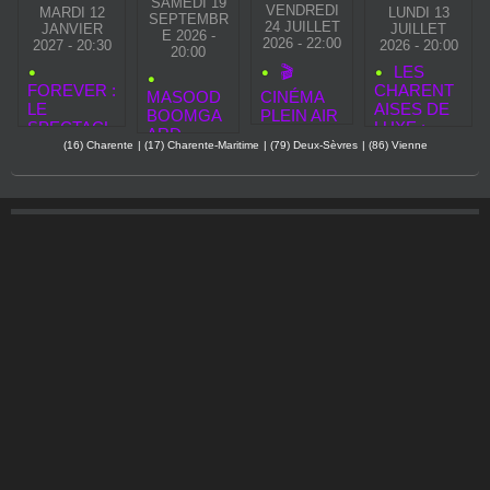
SAMEDI 19
VENDREDI
MARDI 12
LUNDI 13
SEPTEMBR
24 JUILLET
JANVIER
JUILLET
E 2026 -
2026 - 22:00
2027 - 20:30
2026 - 20:00
20:00
🎬
LES
FOREVER :
CHARENT
MASOOD
CINÉMA
LE
AISES DE
BOOMGA
PLEIN AIR
SPECTACL
LUXE :
ARD
2026 À
E
(16) Charente
|
(17) Charente-Maritime
|
(79) Deux-Sèvres
|
(86) Vienne
DÉBARQU
STRASBO
HOMMAGE
E À PARIS
URG
À MICHAEL
AVEC
JACKSON
SON
REVIENT
SPECTAC
EN
LE « SELF-
FRANCE
HELP
EN 2027
SINGH »