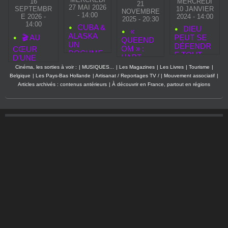
16
MERCREDI
21
27 MAI 2026
SEPTEMBR
10 JANVIER
NOVEMBRE
- 14:00
E 2026 -
2024 - 14:00
2025 - 20:30
14:00
CUBA &
DIEU
«
ALASKA
🎬 AU
PEUT SE
QUEEND
UN
DÉFENDR
OM » :
CŒUR
DOCUME
E TOUT
L’ART
D’UNE
NTAIRE
SEUL
COMME
RESTAURA
Cinéma, les sorties à voir :
|
MUSIQUES...
|
Les Magazines
|
Les Livres
|
Tourisme
|
COUP DE
ACTE DE
TION : UN
Belgique
|
Les Pays-Bas Hollande
|
Artisanat / Reportages TV /
|
Mouvement associatif
|
POING
RÉSISTAN
DOCUMEN
Articles archivés : contenus antérieurs
|
À découvrir en France, partout en régions
SIGNÉ
CE AU
TAIRE
YEGOR
CINÉMA
ÉVÉNEME
TROYANO
NT POUR
VSKY
LA
RENTRÉE
CINÉMA
2026