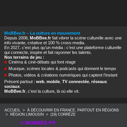
MoBBee.fr – La culture en mouvement
Depuis 2008,
MoBBee.fr
fait vibrer la scène culturelle avec une
info vivante, créative et 100 % cross‑media.
En 2027, c’est plus qu’un média : c’est une plateforme culturelle
qui connecte, inspire et fait rayonner les talents.
Nos terrains de jeu :
■
Cinéma & ciné‑débats qui font réagir
■
Musique, scènes locales & podcasts qui donnent le tempo
■
Photos, vidéos & créations numériques qui captent l’instant
Présent partout :
web
,
mobile
,
TV connectée
,
réseaux
sociaux
.
MoBBee.fr
, c’est la culture, là où elle vit.
ACCUEIL
>
À DÉCOUVRIR EN FRANCE, PARTOUT EN RÉGIONS
>
RÉGION LIMOUSIN
>
(19) CORRÈZE
© MOBBEE.FR