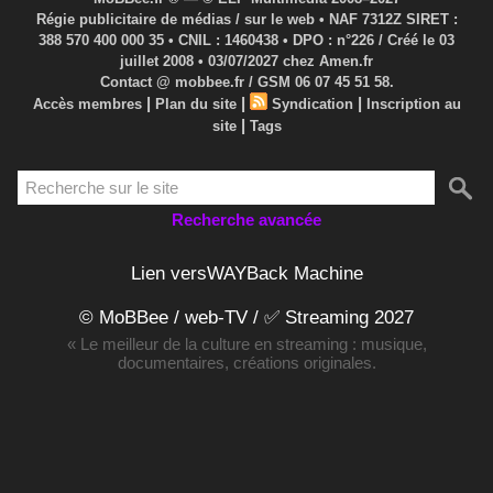
Régie publicitaire de médias / sur le web • NAF 7312Z SIRET :
388 570 400 000 35 • CNIL : 1460438 • DPO : n°226 / Créé le 03
juillet 2008 • 03/07/2027 chez Amen.fr
Contact @ mobbee.fr / GSM 06 07 45 51 58.
|
|
|
Accès membres
Plan du site
Syndication
Inscription au
|
site
Tags
Recherche avancée
Lien versWAYBack Machine
© MoBBee / web-TV / ✅ Streaming 2027
« Le meilleur de la culture en streaming : musique,
documentaires, créations originales.