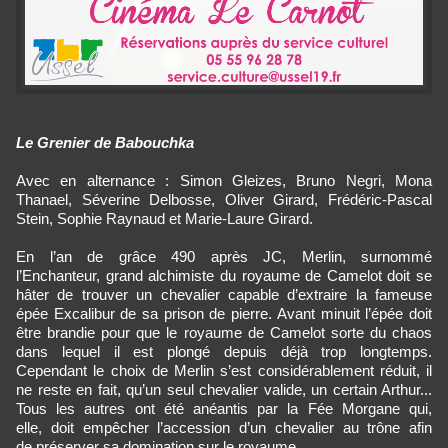
Le Grenier de Babouchka
Avec en alternance : Simon Gleizes, Bruno Negri, Mona
Thanael, Séverine Delbosse, Oliver Girard, Frédéric-Pascal
Stein, Sophie Raynaud et Marie-Laure Girard.
En l’an de grâce 490 après JC, Merlin, surnommé
l’Enchanteur, grand alchimiste du royaume de Camelot doit se
hâter de trouver un chevalier capable d’extraire la fameuse
épée Excalibur de sa prison de pierre. Avant minuit l’épée doit
être brandie pour que le royaume de Camelot sorte du chaos
dans lequel il est plongé depuis déjà trop longtemps.
Cependant le choix de Merlin s’est considérablement réduit, il
ne reste en fait, qu’un seul chevalier valide, un certain Arthur...
Tous les autres ont été anéantis par la Fée Morgane qui,
elle, doit empêcher l’accession d’un chevalier au trône afin
de préserver sa domination sur le royaume.