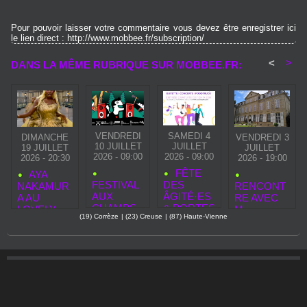
Pour pouvoir laisser votre commentaire vous devez être enregistrer ici
le lien direct : http://www.mobbee.fr/subscription/
<
>
DANS LA MÊME RUBRIQUE SUR MOBBEE.FR:
VENDREDI
SAMEDI 4
DIMANCHE
VENDREDI 3
10 JUILLET
JUILLET
19 JUILLET
JUILLET
2026 - 09:00
2026 - 09:00
2026 - 20:30
2026 - 19:00
FÊTE
AYA
FESTIVAL
DES
NAKAMUR
RENCONT
AUX
ÂGITÉ·ES
A AU
RE AVEC
CHAMPS
& PORTES
LOVELY
M.
(19) Corrèze
|
(23) Creuse
|
(87) Haute-Vienne
2026 :
OUVERTE
BRIVE
LAVIGNE,
CHANTEIX
S D’ÉTÉ À
FESTIVAL
SOUS‑PRÉ
CÉLÈBRE
L’OASIS
FET DE
LA
DES
BRIVE :
MUSIQUE
ÂGES
… ET
L’ESPRIT
ZAPATATA