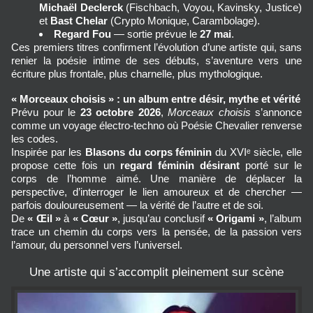
Michaël Declerck
 (Fischbach, Voyou, Kavinsky, Justice) 
et 
Bast Chelar
 (Crypto Monique, Carambolage).
Regard Fou
 — sortie prévue le 
27 mai
.
Ces premiers titres confirment l’évolution d’une artiste qui, sans 
renier la poésie intime de ses débuts, s’aventure vers une 
écriture plus frontale, plus charnelle, plus mythologique.
« Morceaux choisis » : un album entre désir, mythe et vérité
Prévu pour le 
23 octobre 2026
, 
Morceaux choisis
 s’annonce 
comme un voyage électro-techno où Poésie Chevalier renverse 
les codes.
Inspirée par les 
Blasons du corps féminin
 du XVIᵉ siècle, elle 
propose cette fois un 
regard féminin désirant
 porté sur le 
corps de l’homme aimé. Une manière de déplacer la 
perspective, d’interroger le lien amoureux et de chercher — 
parfois douloureusement — la vérité de l’autre et de soi.
De 
« Œil »
 à 
« Cœur »
, jusqu’au conclusif 
« Origami »
, l’album 
trace un chemin du corps vers la pensée, de la passion vers 
l’amour, du personnel vers l’universel.
Une artiste qui s’accomplit pleinement sur scène