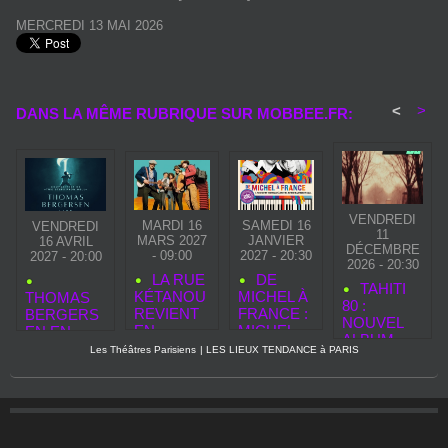
MERCREDI 13 MAI 2026
<
>
DANS LA MÊME RUBRIQUE SUR MOBBEE.FR:
VENDREDI
MARDI 16
SAMEDI 16
VENDREDI
11
MARS 2027
JANVIER
16 AVRIL
DÉCEMBRE
- 09:00
2027 - 20:30
2027 - 20:00
2026 - 20:30
LA RUE
DE
TAHITI
KÉTANOU
MICHEL À
THOMAS
80 :
REVIENT
FRANCE :
BERGERS
NOUVEL
EN
MICHEL
EN EN
ALBUM,
FORCE :
BERGER
CONCERT
Les Théâtres Parisiens
|
LES LIEUX TENDANCE à PARIS
NOUVEAU
NOUVEAU
& FRANCE
À LA SEINE
X
SINGLE,
GALL À
MUSICALE
SINGLES.
TOURNÉE
L'HONNE
À PARIS LE
COMPLÈT
UR DANS
16 AVRIL
E ET
UN
2027