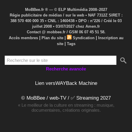
MoBBee.fr ® — © ELP Multimédia 2008–2027
Régie publicitaire de médias / sur le web • NAF 7312Z SIRET :
388 570 400 000 35 • CNIL : 1460438 • DPO : n°226 / Créé le 03
juillet 2008 • 03/07/2027 chez Amen.fr
Contact @ mobbee.fr / GSM 06 07 45 51 58.
|
|
|
Accès membres
Plan du site
Syndication
Inscription au
|
site
Tags
Recherche avancée
Lien versWAYBack Machine
© MoBBee / web-TV / ✅ Streaming 2027
« Le meilleur de la culture en streaming : musique,
documentaires, créations originales.