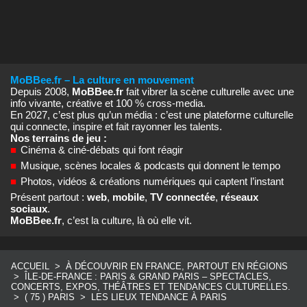
MoBBee.fr – La culture en mouvement
Depuis 2008,
MoBBee.fr
fait vibrer la scène culturelle avec une
info vivante, créative et 100 % cross‑media.
En 2027, c’est plus qu’un média : c’est une plateforme culturelle
qui connecte, inspire et fait rayonner les talents.
Nos terrains de jeu :
■
Cinéma & ciné‑débats qui font réagir
■
Musique, scènes locales & podcasts qui donnent le tempo
■
Photos, vidéos & créations numériques qui captent l’instant
Présent partout :
web
,
mobile
,
TV connectée
,
réseaux
sociaux
.
MoBBee.fr
, c’est la culture, là où elle vit.
ACCUEIL
>
À DÉCOUVRIR EN FRANCE, PARTOUT EN RÉGIONS
>
ÎLE‑DE‑FRANCE : PARIS & GRAND PARIS – SPECTACLES,
CONCERTS, EXPOS, THÉÂTRES ET TENDANCES CULTURELLES.
>
( 75 ) PARIS
>
LES LIEUX TENDANCE À PARIS