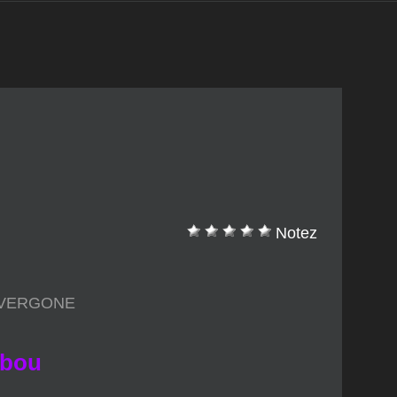
Notez
 VERGONE
mbou