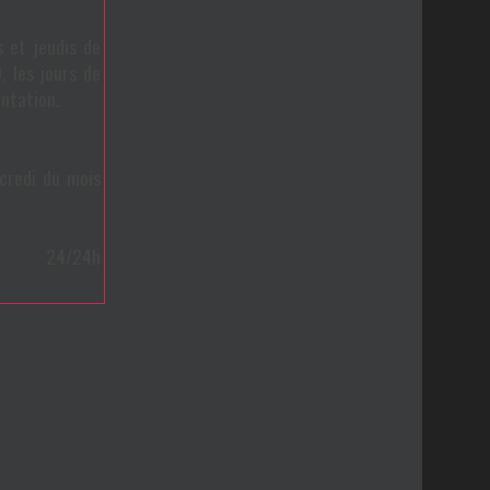
s et jeudis de
 les jours de
entation.
credi du mois
 24/24h