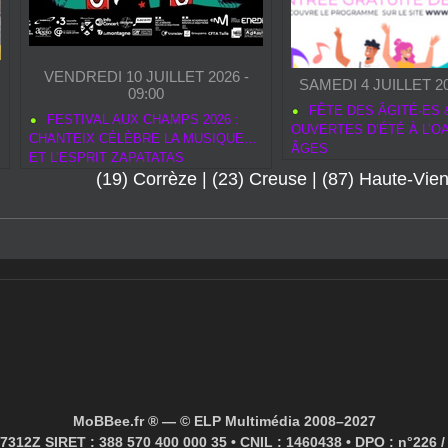
VENDREDI 10 JUILLET 2026 -
SAMEDI 4 JUILLET 20
09:00
FÊTE DES ÂGITÉ·ES 
FESTIVAL AUX CHAMPS 2026 :
OUVERTES D’ÉTÉ À L’O
CHANTEIX CÉLÈBRE LA MUSIQUE…
ÂGES
ET L’ESPRIT ZAPATATAS
(19) Corrèze
|
(23) Creuse
|
(87) Haute-Vie
MoBBee.fr ® — © ELP Multimédia 2008–2027
7312Z SIRET : 388 570 400 000 35 • CNIL : 1460438 • DPO : n°226 / 