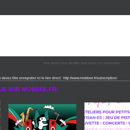
Vous devez vous identifier pour poster un commentaire.
evez être enregistrer ici le lien direct : http://www.mobbee.fr/subscription/
UE SUR MOBBEE.FR: