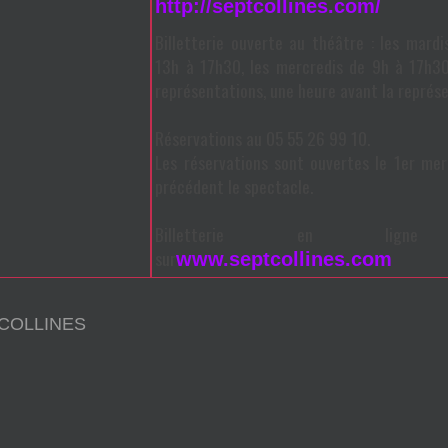
http://septcollines.com/
Billetterie ouverte au théâtre : les mardi
13h à 17h30, les mercredis de 9h à 17h30,
représentations, une heure avant la représ
Réservations au 05 55 26 99 10.
Les réservations sont ouvertes le 1er mer
précédent le spectacle.
Billetterie en ligne
sur
www.septcollines.com
 COLLINES