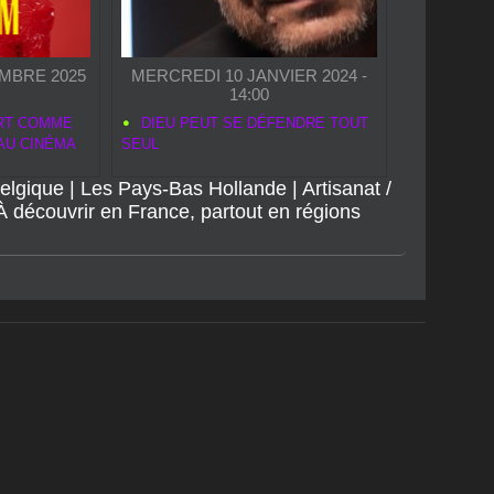
MBRE 2025
MERCREDI 10 JANVIER 2024 -
14:00
ART COMME
DIEU PEUT SE DÉFENDRE TOUT
AU CINÉMA
SEUL
elgique
|
Les Pays-Bas Hollande
|
Artisanat /
À découvrir en France, partout en régions
Créé le 03 juillet 2008 • 03/07/2027 chez Amen.fr
tion au site
|
Tags