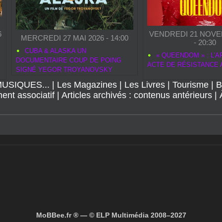
6
VENDREDI 21 NOVE
MERCREDI 27 MAI 2026 - 14:00
- 20:30
CUBA & ALASKA UN
« QUEENDOM » : L’
DOCUMENTAIRE COUP DE POING
ACTE DE RÉSISTANCE 
SIGNÉ YEGOR TROYANOVSKY
USIQUES...
|
Les Magazines
|
Les Livres
|
Tourisme
|
B
nt associatif
|
Articles archivés : contenus antérieurs
|
MoBBee.fr ® — © ELP Multimédia 2008–2027
7312Z SIRET : 388 570 400 000 35 • CNIL : 1460438 • DPO : n°226 / 
Contact @ mobbee.fr / GSM 06 07 45 51 58.
|
Plan du site
|
Syndication
|
Inscrip