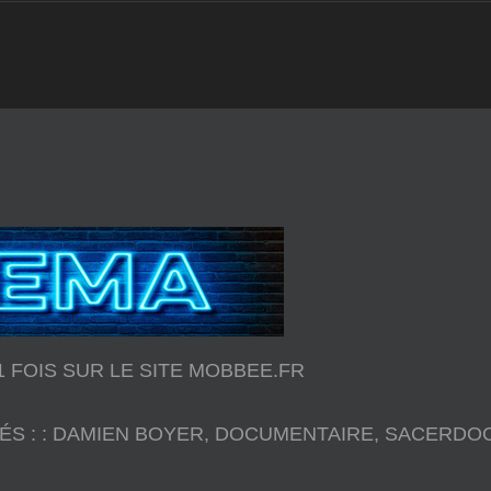
31 FOIS SUR LE SITE MOBBEE.FR
ÉS :
:
DAMIEN BOYER
,
DOCUMENTAIRE
,
SACERDO
Sacerdoce
Documentaire de Damien Boyer / chez Saje Di