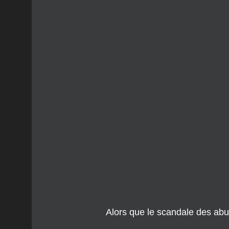
Alors que le scandale des abu
Plus qu’un simple métier, leur 
vie sobre.