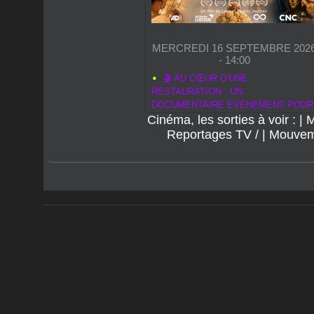
MERCREDI 16 SEPTEMBRE 202
- 14:00
🎬 AU CŒUR D’UNE
RESTAURATION : UN
DOCUMENTAIRE ÉVÉNEMENT POUR
Cinéma, les sorties à voir :
LA RENTRÉE CINÉMA 2026
|
M
Reportages TV /
|
Mouveme
Régie publicitaire de médias / sur le web • NAF 
Accès membres