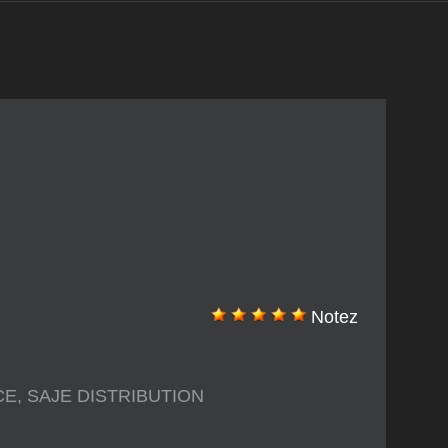
Notez
CE
,
SAJE DISTRIBUTION
stribution