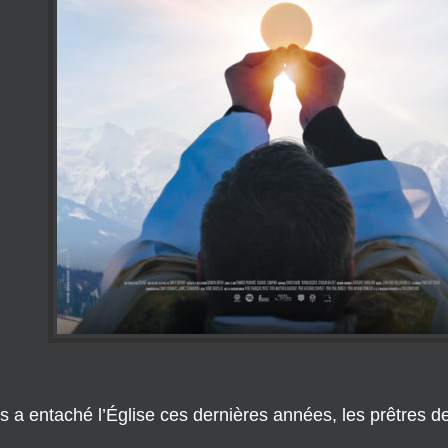
s a entaché l’Église ces dernières années, les prêtres 
fonction exige un style de vie si radical, celui du célibat