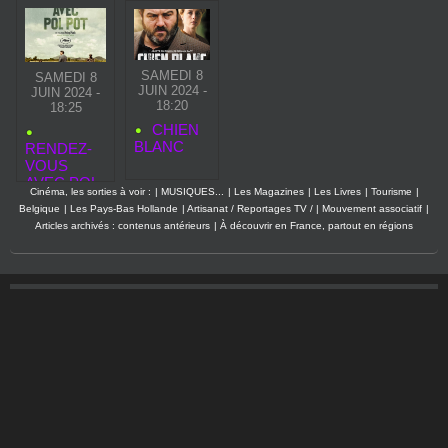
SAMEDI 8
SAMEDI 8
JUIN 2024 -
JUIN 2024 -
18:20
18:25
CHIEN
BLANC
RENDEZ-
VOUS
AVEC POL
Cinéma, les sorties à voir :
|
MUSIQUES...
|
Les Magazines
|
Les Livres
|
Tourisme
|
POT
Belgique
|
Les Pays-Bas Hollande
|
Artisanat / Reportages TV /
|
Mouvement associatif
|
Articles archivés : contenus antérieurs
|
À découvrir en France, partout en régions