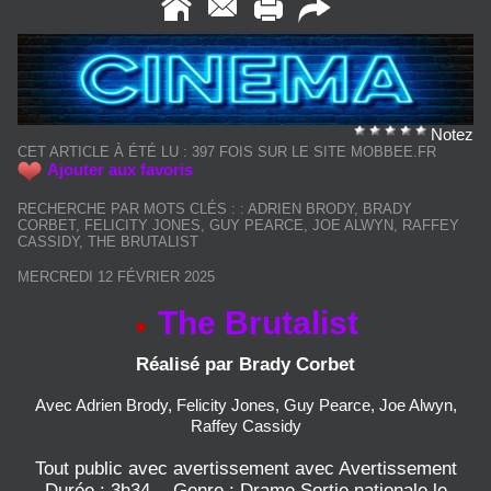
Notez
CET ARTICLE À ÉTÉ LU : 397 FOIS SUR LE SITE MOBBEE.FR
Ajouter aux favoris
RECHERCHE PAR MOTS CLÉS :
:
ADRIEN BRODY
,
BRADY
CORBET
,
FELICITY JONES
,
GUY PEARCE
,
JOE ALWYN
,
RAFFEY
CASSIDY
,
THE BRUTALIST
MERCREDI 12 FÉVRIER 2025
The Brutalist
Réalisé par Brady Corbet
Avec Adrien Brody, Felicity Jones, Guy Pearce, Joe Alwyn,
Raffey Cassidy
Tout public avec avertissement avec Avertissement
Durée : 3h34. - Genre : Drame Sortie nationale le