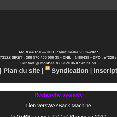
MoBBee.fr ® — © ELP Multimédia 2008–2027
7312Z SIRET : 388 570 400 000 35 • CNIL : 1460438 • DPO : n°226 / 
Contact @ mobbee.fr / GSM 06 07 45 51 58.
|
Plan du site
|
Syndication
|
Inscrip
Recherche avancée
Lien versWAYBack Machine
© MoBBee / web-TV / ✅ Streaming 2027