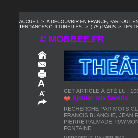
ACCUEIL
>
À DÉCOUVRIR EN FRANCE, PARTOUT E
TENDANCES CULTURELLES.
>
( 75 ) PARIS
>
LES T
© MOBBEE.FR
CET ARTICLE À ÉTÉ LU : 1
Ajouter aux favoris
RECHERCHE PAR MOTS CL
FRANCIS BLANCHE
,
JEAN 
PIERRE PALMADE
,
RAYMON
FONTAINE
MERCREDI 2 JANVIER 2013