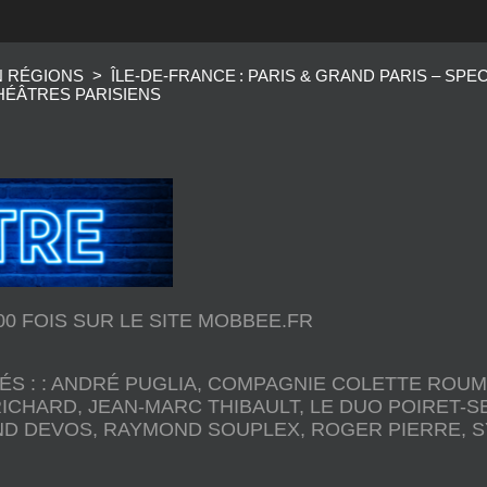
N RÉGIONS
>
ÎLE‑DE‑FRANCE : PARIS & GRAND PARIS – SP
HÉÂTRES PARISIENS
000 FOIS SUR LE SITE MOBBEE.FR
ÉS :
:
ANDRÉ PUGLIA
,
COMPAGNIE COLETTE ROU
RICHARD
,
JEAN-MARC THIBAULT
,
LE DUO POIRET-S
D DEVOS
,
RAYMOND SOUPLEX
,
ROGER PIERRE
,
S