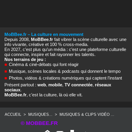
MoBBee.fr – La culture en mouvement
Depuis 2008,
MoBBee.fr
fait vibrer la scène culturelle avec une
info vivante, créative et 100 % cross‑media.
En 2027, c’est plus qu’un média : c’est une plateforme culturelle
qui connecte, inspire et fait rayonner les talents.
Nos terrains de jeu :
■
Cinéma & ciné‑débats qui font réagir
■
Musique, scènes locales & podcasts qui donnent le tempo
■
Photos, vidéos & créations numériques qui captent l’instant
Présent partout :
web
,
mobile
,
TV connectée
,
réseaux
sociaux
.
MoBBee.fr
, c’est la culture, là où elle vit.
ACCUEIL
>
MUSIQUES...
>
MUSIQUES & CLIPS VIDÉO ...
© MOBBEE.FR