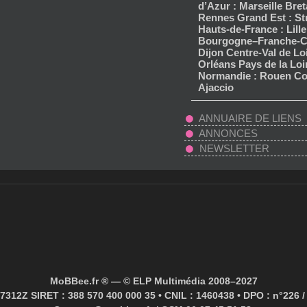
d’Azur : Marseille Bret
Rennes Grand Est : S
Hauts-de-France : Lille
Bourgogne–Franche-C
Dijon Centre-Val de Loi
Orléans Pays de la Loi
Normandie : Rouen Co
Ajaccio
ANNUAIRE DE LIENS
ANNONCES
NEWSLETTER
MoBBee.fr ® — © ELP Multimédia 2008–2027
7312Z SIRET : 388 570 400 000 35 • CNIL : 1460438 • DPO : n°226 / 