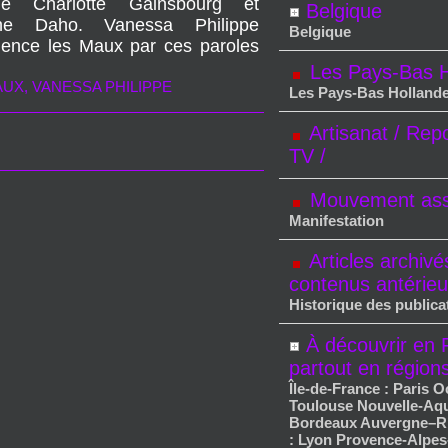
ue Charlotte Gainsbourg et
Belgique
nne Daho. Vanessa Philippe
Belgique
nce les Maux par ces paroles
Les Pays-Bas H
AUX
,
VANESSA PHILIPPE
Les Pays-Bas Holland
Artisanat / Rep
TV /
Mouvement asso
Manifestation
Articles archivé
contenus antérieu
Historique des publica
À découvrir en 
partout en région
Île-de-France : Paris O
Toulouse Nouvelle-Aqu
Bordeaux Auvergne–R
: Lyon Provence-Alpes