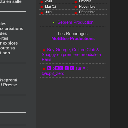
ctu en salle
Avril
Octobre
Mai (1)
Novembre
Juin
Décembre
Seprem Production
 des
x créations
ndes
Les Reportages
ertes
MoBBee-Productions
r explore
toute sa
Boy George, Culture Club &
et son
Shaggy en première mondiale à
Paris
🅼 o🅱🅱 🅴 🅴 sur X :
@icp3_zero
/seprem/
 / Presse