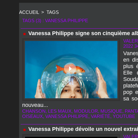
ACCUEIL
>
TAGS
TAGS (3) : VANESSA PHILIPPE
Vanessa Philippe signe son cinquième a
VALER
2022 3
Vanes
en di
plus 
Elle 
Souda
plate
pop e
sa so
nouveau...
CHANSON
,
LES MAUX
,
MODULOR
,
MUSIQUE
,
PANT
OISEAUX
,
VANESSA PHILIPPE
,
VARIÉTÉ
,
YOUTUBE
Vanessa Philippe dévoile un nouvel extra
VALER