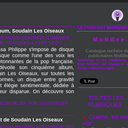
LE PODCAST MUSIQUE
lbum, Soudain Les Oiseaux
IE AUJUIN
VENDREDI 21 JANVIER
M o B B e e .
45
|
MUSIQUES & CLIPS VIDÉO ...
sa Philippe s'impose de disque
Catalogue tarifaire d
sque comme l'une des voix les
publicitaires MoBBe
Retrouvez ici les conditions, 
étonnantes de la pop française.
pour intégrer vos annonces 
dévoile son cinquième album,
média culturel en ligne.
in Les Oiseaux, sur toutes les
formes, un disque entre gravité
t élégie sentimentale, dédiée à
eur disparue . On découvre son
TOUTES LES
ALON DE SOI
,
POP
,
SOUDAIN LES
RUBRIQUES
Cinéma, les sor
it de Soudain Les Oiseaux
voir :
IE AUJUIN
LUNDI 6 DÉCEMBRE 2021