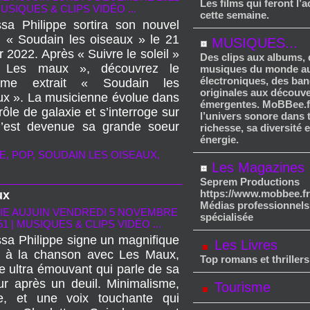
Les films qui feront l’a
USIQUES & CLIPS VIDÉO ...
cette semaine.
sa Philippe sortira son nouvel
 « Soudain les oiseaux » le 21
MUSIQUES...
r 2022. Après « Suivre le soleil »
Des clips aux albums,
 Les maux », découvrez le
musiques du monde au
électroniques, des ba
sième extrait « Soudain les
originales aux découv
ux ». La musicienne évolue dans
émergentes. MoBBee.f
ôle de galaxie et s’interroge sur
l’univers sonore dans 
’est devenue sa grande soeur
richesse, sa diversité 
énergie.
E
,
POP
,
SOUDAIN LES OISEAUX
,
Les Magazines
Seprem Productions
https://www.mobbee.fr
ux
Médias professionnels
IE AUJUIN
VENDREDI 5 NOVEMBRE
spécialisée
51
|
MUSIQUES & CLIPS VIDÉO ...
sa Philippe signe un magnifique
Les Livres
r à la chanson avec Les Maux,
Top romans et thrillers
re ultra émouvant qui parle de sa
ur après un deuil. Minimalisme,
Tourisme
e, et une voix touchante qui