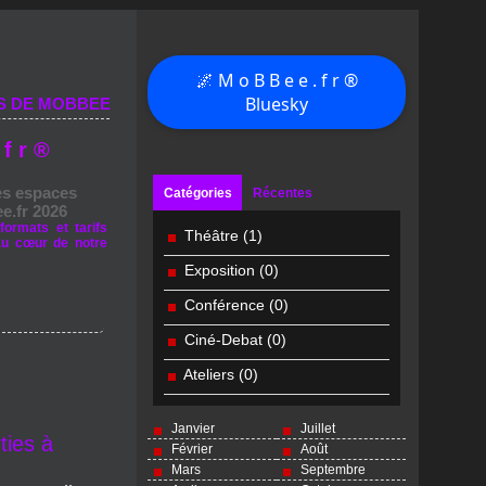
🌌 M o B B e e . f r ®
Bluesky
S DE MOBBEE
 f r ®
es espaces
Catégories
Récentes
e.fr 2026
formats et tarifs
Théâtre
(1)
au cœur de notre
Exposition
(0)
Conférence
(0)
Ciné-Debat
(0)
Ateliers
(0)
Janvier
Juillet
ties à
Février
Août
Mars
Septembre