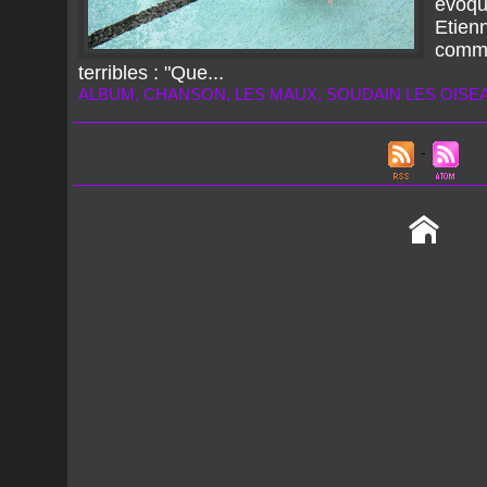
évoq
Etie
comme
terribles : "Que...
ALBUM
,
CHANSON
,
LES MAUX
,
SOUDAIN LES OISE