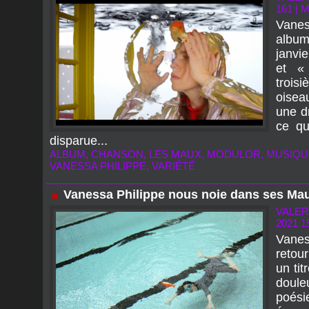
161
|
M
Vanes
album
janvie
et «
troi
oisea
une dr
ce qu
disparue...
ALBUM
,
CHANSON
,
LES MAUX
,
MODULOR
,
MUSIQU
VANESSA PHILIPPE
,
VARIÉTÉ
Vanessa Philippe nous noie dans ses Ma
VALER
2021 1
Vanes
retou
un tit
doule
poési