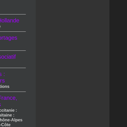
ollande
e
ortages
ciatif
s :
rs
tions
France,
s
ccitanie :
itaine :
hône-Alpes
-Côte