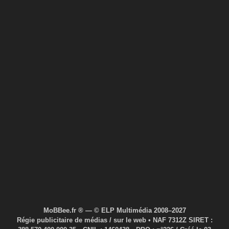
MoBBee.fr ® — © ELP Multimédia 2008–2027
Régie publicitaire de médias / sur le web • NAF 7312Z SIRET :