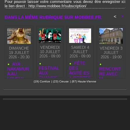
Pour pouvoir laisser votre commentaire vous devez être enregistrer ici
le lien direct : http://www.mobbee.fr/subscription/
<
>
DANS LA MÊME RUBRIQUE SUR MOBBEE.FR:
VENDREDI
SAMEDI 4
DIMANCHE
VENDREDI 3
10 JUILLET
JUILLET
19 JUILLET
JUILLET
2026 - 09:00
2026 - 09:00
2026 - 20:30
2026 - 19:00
FÊTE
AYA
FESTIVAL
DES
NAKAMUR
RENCONT
AUX
ÂGITÉ·ES
A AU
RE AVEC
CHAMPS
& PORTES
LOVELY
M.
(19) Corrèze
|
(23) Creuse
|
(87) Haute-Vienne
2026 :
OUVERTE
BRIVE
LAVIGNE,
CHANTEIX
S D’ÉTÉ À
FESTIVAL
SOUS‑PRÉ
CÉLÈBRE
L’OASIS
FET DE
LA
DES
BRIVE :
MUSIQUE
ÂGES
… ET
L’ESPRIT
ZAPATATA
S