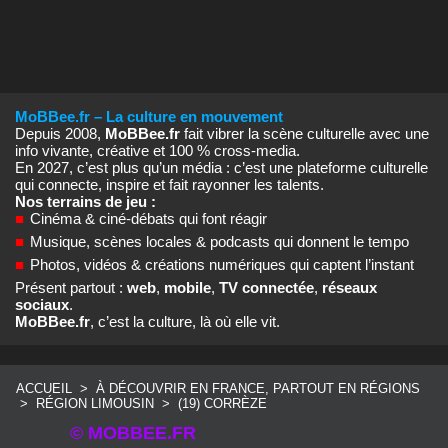
MoBBee.fr – La culture en mouvement
Depuis 2008,
MoBBee.fr
fait vibrer la scène culturelle avec une
info vivante, créative et 100 % cross‑media.
En 2027, c’est plus qu’un média : c’est une plateforme culturelle
qui connecte, inspire et fait rayonner les talents.
Nos terrains de jeu :
■
Cinéma & ciné‑débats qui font réagir
■
Musique, scènes locales & podcasts qui donnent le tempo
■
Photos, vidéos & créations numériques qui captent l’instant
Présent partout :
web
,
mobile
,
TV connectée
,
réseaux
sociaux
.
MoBBee.fr
, c’est la culture, là où elle vit.
ACCUEIL
>
À DÉCOUVRIR EN FRANCE, PARTOUT EN RÉGIONS
>
RÉGION LIMOUSIN
>
(19) CORRÈZE
© MOBBEE.FR