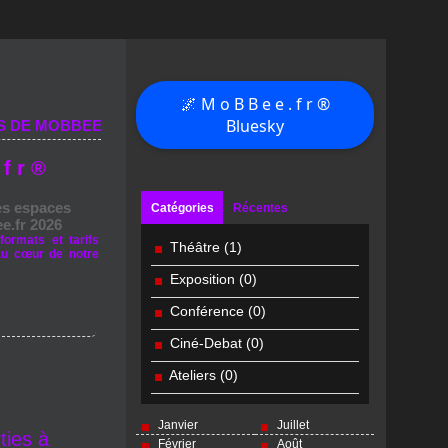
🌌 M o B B e e . f r ®
Bluesky
S DE MOBBEE
 f r ®
es espaces
Catégories
Récentes
e.fr 2026
formats et tarifs
Théâtre
(1)
au cœur de notre
Exposition
(0)
Conférence
(0)
Ciné-Debat
(0)
Ateliers
(0)
Janvier
Juillet
ties à
Février
Août