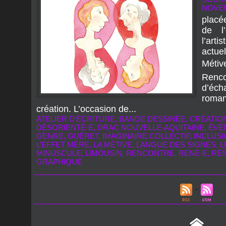
NOVEM
placé
de l
l’ar
actu
Métiv
Renc
d’éc
roma
création. L’occasion de...
ATELIER D’ÉCRITURE
,
BANDE DESSINÉE
,
CRÉATION
DÉSORIENTÉ·E
,
DRAC NOUVELLE-AQUITAINE
,
ÉVÉ
GENRE
,
GUÉRET
,
IMAGINAIRE COLLECTIF
,
INCLUSI
L’EFFET MÈRE
,
LA MÉTIVE
,
LANGUE DES SIGNES
,
L
MINUSCULE
,
LIMOUSIN
,
RENCONTRE
,
RENÉ·E
,
RÉS
GRAPHIQUE