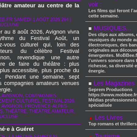
voir :
éâtre amateur au centre de la
Les films qui feront l’a
cette semaine.
EE.FR
SAMEDI 1 AOÛT 2026 264
|
VAUCLUSE
MUSIQUES...
r au 8 août 2026, Avignon vivra
Des clips aux albums,
ythme du Festival Août, un
musiques du monde au
z-vous culturel qui, loin des
électroniques, des ba
originales aux découv
ecteurs du célèbre Festival
émergentes. MoBBee.f
ignon, revendique une autre
l’univers sonore dans 
re de faire du théâtre : plus
richesse, sa diversité 
, plus accessible, plus proche du
énergie.
c. Pendant une semaine, sept
Les Magazines
 des compagnies amateurs venues
ergie.
Seprem Productions
https://www.mobbee.fr
,
AVIGNON
,
COMPAGNIES
Médias professionnels
EMENT CULTUREL
,
FESTIVAL 2026
,
spécialisée
S AVIGNON
,
PROVENCE-ALPES-
S
,
THÉÂTRE
,
THÉÂTRE AMATEUR
,
UCLUSE
Les Livres
Top romans et thrillers
né·e à Guéret
Tourisme
E : LA MÉTIVE SAMEDI 15