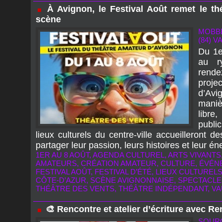
À Avignon, le Festival Août remet le th
scène
MOBB
(84) 
Du 1e
au r
rende
proj
d’Av
maniè
libre
publi
lieux culturels du centre-ville accueilleront
partager leur passion, leurs histoires et leur én
1ER AU 8 AOÛT
,
AGENDA CULTUREL
,
ARTS VIVANTS
AMATEURS
,
CRÉATION AMATEUR
,
CULTURE
,
ÉVÉN
FESTIVAL AOÛT
,
FESTIVAL D’ÉTÉ
,
LIEUX CULTUREL
CÔTE-D’AZUR
,
SCÈNE AVIGNONNAISE
,
SPECTACLE
THÉÂTRE DES VENTS
,
THÉÂTRE INDÉPENDANT
,
VA
🎨 Rencontre et atelier d’écriture avec Re
SOURC