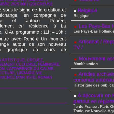
BRE 2025 368
|
(23) CREUSE
e sous le signe de la création et
Belgique
’échange, en compagnie de
Belgique
tiste et autrice René·e,
Les Pays-Bas H
ellement en résidence à La
Les Pays-Bas Holland
e. 🗓️ Au programme : 11h – 13h :
ontre avec René·e Un moment
Artisanat / Rep
hange autour de son nouveau
TV /
n graphique en cours de
Mouvement asso
 ARTISTIQUE
,
CREUSE
,
Manifestation
NEMENT CULTUREL
,
FÉMINISME
,
ON
,
L’APPARENCE DU CALME
,
ECTURE
,
LIBRAIRIE VIE
Articles archivé
IDENCE D’ARTISTE
,
ROMAN
contenus antérieu
Historique des publica
À découvrir en 
partout en région
Île-de-France : Paris O
Toulouse Nouvelle-Aqu