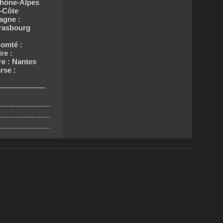
hône-Alpes
-Côte
agne :
trasbourg
omté :
re :
re : Nantes
rse :