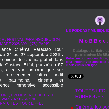
LE PODCAST MUSIQUE
E : FESTIVAL PARADISO JEUDI 24
M o B B e e .
MBRE 2026 309
|
( 75 ) PARIS
lance Cinéma Paradiso Tour
Catalogue tarifaire d
l du 24 au 27 septembre 2026 :
publicitaires MoBBe
Retrouvez ici les conditions, 
e soirées de cinéma gratuit dans
pour intégrer vos annonces 
lle Gustave Eiffel, perchée à 57
média culturel en ligne.
s, avec vue panoramique sur
. Un événement culturel inédit
nt patrimoine, cinéma et
ience immersive, accessible
TOUTES LES
TURE
,
ÉVÉNEMENT CULTUREL
,
RUBRIQUES
,
PARIS
,
PATRIMOINE
,
RATUITES
,
TOUR EIFFEL
Cinéma, les sor