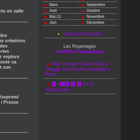
Mars
Septembre
ctu en salle
Avril
Octobre
Mai (1)
Novembre
Juin
Décembre
Seprem Production
 des
x créations
ndes
Les Reportages
ertes
MoBBee-Productions
r explore
toute sa
Boy George, Culture Club &
et son
Shaggy en première mondiale à
Paris
🅼 o🅱🅱 🅴 🅴 sur X :
@icp3_zero
/seprem/
 / Presse