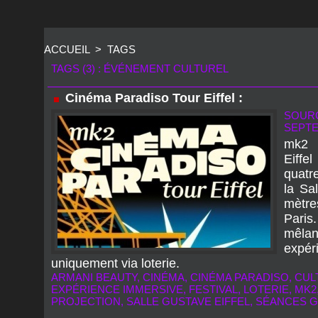
ACCUEIL
>
TAGS
TAGS (3) : ÉVÉNEMENT CULTUREL
Cinéma Paradiso Tour Eiffel :
SOURC
SEPTE
mk2 
Eiffe
quatr
la Sa
mètre
Paris
mêla
expér
uniquement via loterie.
ARMANI BEAUTY
,
CINÉMA
,
CINÉMA PARADISO
,
CUL
EXPÉRIENCE IMMERSIVE
,
FESTIVAL
,
LOTERIE
,
MK2
PROJECTION
,
SALLE GUSTAVE EIFFEL
,
SÉANCES G