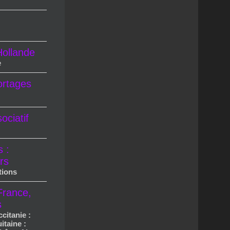
ollande
e
ortages
ciatif
s :
rs
tions
France,
s
ccitanie :
itaine :