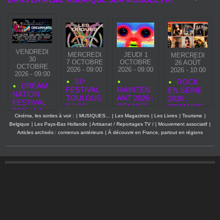
VENDREDI
MERCREDI
JEUDI 1
MERCREDI
30
7 OCTOBRE
OCTOBRE
26 AOÛT
OCTOBRE
2026 - 09:00
2026 - 09:00
2026 - 10:00
2026 - 09:00
31ᵉ
ROCK
DREAM
FESTIVAL
MAINTEN
EN SEINE
NATION
TOULOUS
ANT 2026 :
2026 :
FESTIVAL
E LES
RENNES
DOMAINE
2026 : LA
ORGUES :
CÉLÈBRE
NATIONAL
Cinéma, les sorties à voir :
|
MUSIQUES...
|
Les Magazines
|
Les Livres
|
Tourisme
|
PLUS
LA VILLE
10 JOURS
DE SAINT-
Belgique
|
Les Pays-Bas Hollande
|
Artisanat / Reportages TV /
|
Mouvement associatif
|
GRANDE
ROSE
D’ARTS,
CLOUD
Articles archivés : contenus antérieurs
|
À découvrir en France, partout en régions
FÊTE
RÉSONNE
MUSIQUE
HALLOWE
ENTRE
S ET
EN
PATRIMOI
TECHNOL
D’EUROPE
NE, POP
OGIES
REVIENT
CULTURE
EN MODE
ET
XXL
CRÉATIO
NS
AUDACIE
USES