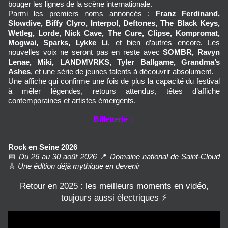
bouger les lignes de la scène internationale.
Parmi les premiers noms annoncés : 
Franz Ferdinand, 
Slowdive, Biffy Clyro, Interpol, Deftones, The Black Keys, 
Wetleg, Lorde, Nick Cave, The Cure, Clipse, Kompromat, 
Mogwai, Sparks, Lykke Li
, et bien d’autres encore. Les 
nouvelles voix ne seront pas en reste avec 
SOMBR, Ravyn 
Lenae, Miki, LANDMVRKS, Tyler Ballgame, Grandma’s 
Ashes
, et une série de jeunes talents à découvrir absolument.
Une affiche qui confirme une fois de plus la capacité du festival 
à mêler légendes, retours attendus, têtes d’affiche 
contemporaines et artistes émergents.
Billetterie :
Rock en Seine 2026
📅 
Du 26 au 30 août 2026
 📍 
Domaine national de Saint-Cloud
🎸 
Une édition déjà mythique en devenir
Retour en 2025 : les meilleurs moments en vidéo,
toujours aussi électriques ⚡