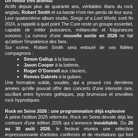
Un retour très attendu
Actifs depuis plus de quarante ans, véritables titans du rock 
anglais, 
Robert Smith
 et sa bande n’ont rien perdu de leur aura. 
Leur quatorzième album studio, 
Songs of a Lost World
, sorti fin 
2024, a rappelé à quel point The Cure reste un groupe essentiel, 
capable de mêler puissance, mélancolie et fulgurances 
sonores. La rumeur d’une 
nouvelle sortie en 2026
 ne fait 
qu’attiser l’impatience des fans.
Sur scène, Robert Smith sera entouré de ses fidèles 
compagnons :
Simon Gallup
 à la basse,
Jason Cooper
 à la batterie,
Roger O’Donnell
 aux claviers,
Reeves Gabrels
 à la guitare.
Une formation solide, soudée, qui a prouvé ces dernières 
années qu’elle pouvait offrir des concerts d’une intensité rare, 
oscillant entre hymnes gothiques, pop brumeuse et envolées 
rock hypnotiques.
Rock en Seine 2026 : une programmation déjà explosive
À peine l’édition 2025 refermée, Rock en Seine dévoile déjà les 
contours d’une édition 2026 qui s’annonce 
inoubliable
. Du 
26 
au 30 août 2026
, le festival réunira une sélection 
impressionnante d’artistes confirmés et de révélations qui font 