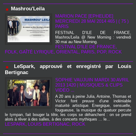
Mashrou'Leila
MARION PACE [EPHELIDE]
MERCREDI 28 MAI 2014 465
|
( 75 )
PARIS
FESTIVAL D’ILE DE FRANCE,
Mashrou'Leila @ New Morning : vendredi
30 mai au New Morning.
FESTIVAL D’ILE DE FRANCE
,
FOLK
,
GAÎTÉ LYRIQUE
,
ORIENTAL
,
PARIS
,
POP
,
ROCK
LeSpark, approuvé et enregistré par Louis
Bertignac
SOPHIE VAUJUIN MARDI 30 AVRIL
2013 1420
|
MUSIQUES & CLIPS
VIDÉO ...
A 20 ans à peine Julia, Antoine, Thomas et
Victor font preuve d’une indéniable
maturité artistique. Energique, sensuelle,
fougueuse, la musique du quatuor percute
le tympan, fait bouger la tête, les corps se déhanchent : on se prend
alors à rêver à des salles, à des concerts mythiques … le...
LESPARK
,
LOUIS BERTIGNAC
,
ROCK