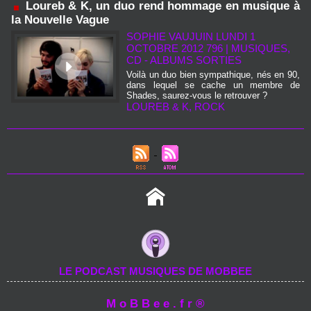
Loureb & K, un duo rend hommage en musique à
la Nouvelle Vague
SOPHIE VAUJUIN LUNDI 1
OCTOBRE 2012 796
|
MUSIQUES,
CD - ALBUMS SORTIES
Voilà un duo bien sympathique, nés en 90,
dans lequel se cache un membre de
Shades, saurez-vous le retrouver ?
LOUREB & K
,
ROCK
LE PODCAST MUSIQUES DE MOBBEE
M o B B e e . f r ®