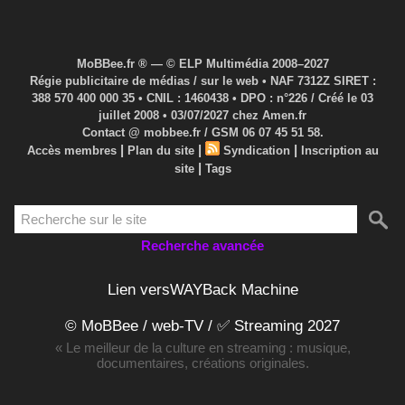
MoBBee.fr ® — © ELP Multimédia 2008–2027
Régie publicitaire de médias / sur le web • NAF 7312Z SIRET :
388 570 400 000 35 • CNIL : 1460438 • DPO : n°226 / Créé le 03
juillet 2008 • 03/07/2027 chez Amen.fr
Contact @ mobbee.fr / GSM 06 07 45 51 58.
|
|
|
Accès membres
Plan du site
Syndication
Inscription au
|
site
Tags
Recherche avancée
Lien versWAYBack Machine
© MoBBee / web-TV / ✅ Streaming 2027
« Le meilleur de la culture en streaming : musique,
documentaires, créations originales.