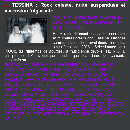
TESSINA : Rock céleste, nuits suspendues et
ascension fulgurante
SOURCE : MELODYN. SAMEDI 14
NOVEMBRE 2026 974
|
MUSIQUES
& CLIPS VIDÉO ...
Entre rock détonant, sonorités orientales
et murmures dream pop, Tessina s’impose
comme l’une des révélations les plus
singulières de 2026. Sélectionnée aux
iNOUïS du Printemps de Bourges, la musicienne dévoile THE NIGHT,
un premier EP hypnotique, tandis que les dates de concerts
s’enchaînent...
6MIC AIX-EN-PROVENCE
,
BRENTHONNE
,
CHÂTEAU
D’AVULLY
,
CHÂTEAU SONIC
,
COOLTRAIN STUDIOS
,
DREAM POP
,
EP THE NIGHT
,
FADAS DE MUSIQUE
,
FESTIVAL OFF AVIGNON
,
FESTIVAL RADIANCE
,
FOLK
,
INOUÏS 2026
,
ISTRES
,
L’ÉCHAPPÉE FESTIVAL
,
LA BOULE
NOIRE
,
LA GUINGUETTE SONORE
,
LES FEMMES S’EN
MÊLENT
,
MAMA FESTIVAL
,
MARTIGUES
,
MUSIQUES
TRADITIONNELLES
,
ORNAISONS
,
PARIS
,
PETRIKOR
FEST
,
PLAGE DE LA ROMANIQUETTE
,
POINT ÉPHÉMÈRE
,
POPUP!
,
PRINTEMPS DE BOURGES
,
ROCK
,
ROCK
CÉLESTE
,
SHOEGAZE
,
STELLA
,
TESSINA
,
THÉÂTRE DES
VENTS