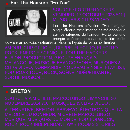
For The Hackers "En l'air"
SOURCE : FORTHEHACKERS
VENDREDI 17 OCTOBRE 2025 541
|
MUSIQUES & CLIPS VIDÉO ...
For The Hackers dévoilent "En l’air", un
single électro-rock intense et mélancolique
sur les silences de l’amour. Porté par une
énergie scénique puissante, le titre mêle
noirceur et envolée cathartique, dans la lignée de Muse et Justice
AMOUR
,
CLIP OFFICIEL
,
DIEPPE
,
ELECTRO
,
ÉLECTRO-
ROCK
,
ÉNERGIE SCÉNIQUE
,
FOR THE HACKERS
,
FUSION PRODUCTION
,
GROUPE FRANÇAIS
,
MÉLANCOLIE
,
MUSIQUE FRANCOPHONE
,
MUSIQUES &
CLIPS VIDÉO
,
NORMANDIE
,
NOUVEAU SINGLE
,
PLAYLIST
,
POP
,
ROAX TOUR
,
ROCK
,
SCÈNE INDÉPENDANTE
,
SORTIE MUSICALE
BRETON
SOURCE VIA MICHELE MARCOLUNGO DIMANCHE 30
NOVEMBRE 2014 796
|
MUSIQUES & CLIPS VIDÉO ...
ALTERNATIVE
,
BRETONLABSVEVO
,
ÉLECTRONIQUE
,
LA
MÉLODIE DU BONHEUR
,
MICHELE MARCOLUNGO
,
MUSIQUE
,
MUSIQUES DU MONDE
,
POP
,
POP/ROCK
,
ROCK
,
ROCK INDÉPENDANT
,
WAR ROOMS STORIES