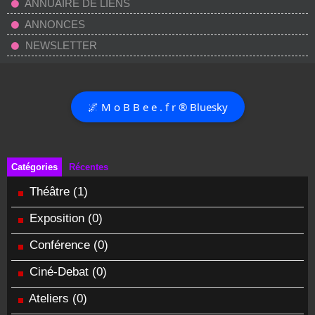
ANNUAIRE DE LIENS
ANNONCES
NEWSLETTER
🌌 M o B B e e . f r ® Bluesky
Catégories
Récentes
Théâtre
(1)
Exposition
(0)
Conférence
(0)
Ciné-Debat
(0)
Ateliers
(0)