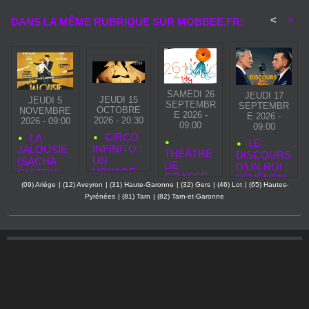
<
>
DANS LA MÊME RUBRIQUE SUR MOBBEE.FR:
SAMEDI 26
JEUDI 17
JEUDI 15
JEUDI 5
SEPTEMBR
SEPTEMBR
OCTOBRE
NOVEMBRE
E 2026 -
E 2026 -
2026 - 20:30
2026 - 09:00
09:00
09:00
CIRCO
LA
LE
INFINITO :
JALOUSIE
THÉÂTRE
DISCOURS
UN
(SACHA
DE
D’UN ROI :
VOYAGE
GUITRY)
GRASSE
L’ÉVÉNEM
SUSPEND
REVIENT À
(09) Ariège
|
(12) Aveyron
|
(31) Haute-Garonne
|
(32) Gers
|
(46) Lot
|
(65) Hautes-
— SAISON
ENT
U ENTRE
LA
Pyrénées
|
(81) Tarn
|
(82) Tarn-et-Garonne
2026‑2027
THÉÂTRAL
CIEL ET
MICHODIÈ
DE LA
TERRE À
RE : UN
RENTRÉE
BOBINO
CLASSIQU
AU
E QUI VA
THÉÂTRE
FAIRE
DU
L’ÉVÉNEM
GYMNASE
ENT DÈS
LE 5
NOVEMBR