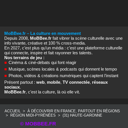
MoBBee.fr – La culture en mouvement
Depuis 2008,
MoBBee.fr
fait vibrer la scène culturelle avec une
info vivante, créative et 100 % cross‑media.
En 2027, c’est plus qu’un média : c’est une plateforme culturelle
qui connecte, inspire et fait rayonner les talents.
Nos terrains de jeu :
■
Cinéma & ciné‑débats qui font réagir
■
Musique, scènes locales & podcasts qui donnent le tempo
■
Photos, vidéos & créations numériques qui captent l’instant
Présent partout :
web
,
mobile
,
TV connectée
,
réseaux
sociaux
.
MoBBee.fr
, c’est la culture, là où elle vit.
ACCUEIL
>
À DÉCOUVRIR EN FRANCE, PARTOUT EN RÉGIONS
>
RÉGION MIDI-PYRÉNÉES
>
(31) HAUTE-GARONNE
© MOBBEE.FR