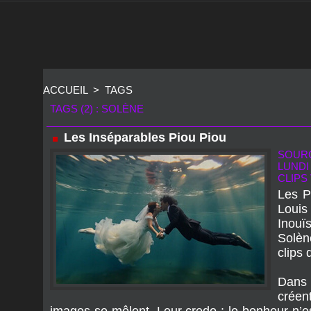
ACCUEIL
>
TAGS
TAGS (2) : SOLÈNE
Les Inséparables Piou Piou
SOURC
LUNDI 
CLIPS 
Les Pi
Louis
Inouï
Solèn
clips 
Dans 
crée