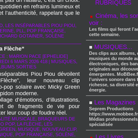
t pas un hasard, c’est un choix.
RUBRIQUES
 quotidien en refrains lumineux et
t l’authenticité, rappelant que le
Cinéma, les sor
voir :
D
,
LES INSÉPARABLES PIOU PIOU
,
Les films qui feront l’a
TERINE
,
PLL
,
POP FRANÇAISE
,
cette semaine.
ICHARD GOTAINER
,
SOLÈNE
MUSIQUES...
a Flèche”
Des clips aux albums,
E : MARION PACE [EPHELIDE]
musiques du monde au
EDI 6 MARS 2026 418
|
MUSIQUES,
électroniques, des ba
ALBUMS SORTIES
originales aux découv
nséparables Piou Piou dévoilent
émergentes. MoBBee.f
l’univers sonore dans 
Flèche”, leur nouveau clip
richesse, sa diversité 
ro‑pop solaire avec Micky Green
énergie.
pidon moderne.
lage d’émotions, d’illustrations,
Les Magazines
et de fragments de vie pour
Seprem Productions
er leur coup de foudre réel.
https://www.mobbee.fr
LITÉ MUSICALE
,
BRAQUEURS DE
Médias professionnels
O POP
,
LA FLÈCHE
,
LES
spécialisée
 GREEN
,
MUSIQUE
,
NOUVEAU CLIP
,
NIQUE
,
POP FRANÇAISE
,
SOLÈNE
,
Les Livres