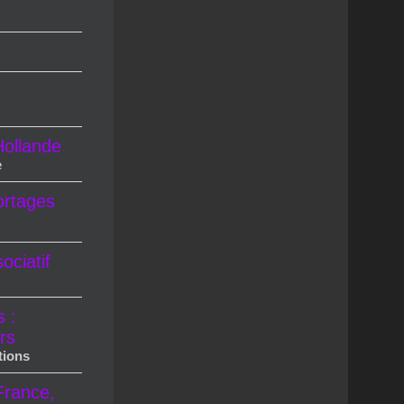
ollande
e
ortages
ciatif
s :
rs
tions
France,