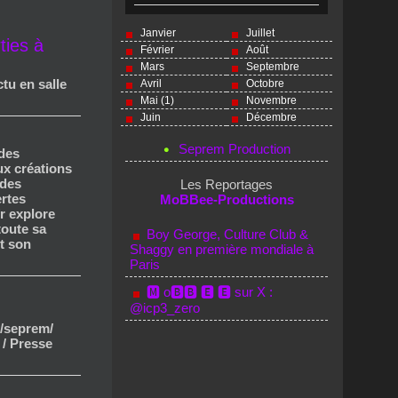
Janvier
Juillet
ties à
Février
Août
Mars
Septembre
ctu en salle
Avril
Octobre
Mai (1)
Novembre
Juin
Décembre
Seprem Production
 des
x créations
ndes
Les Reportages
ertes
MoBBee-Productions
r explore
toute sa
Boy George, Culture Club &
et son
Shaggy en première mondiale à
Paris
🅼 o🅱🅱 🅴 🅴 sur X :
@icp3_zero
/seprem/
 / Presse