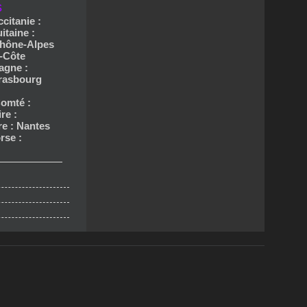
s
ccitanie :
itaine :
hône-Alpes
-Côte
agne :
trasbourg
omté :
re :
re : Nantes
rse :