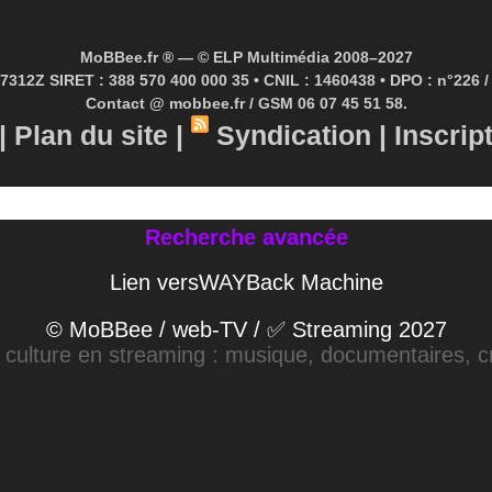
MoBBee.fr ® — © ELP Multimédia 2008–2027
7312Z SIRET : 388 570 400 000 35 • CNIL : 1460438 • DPO : n°226 / 
Contact @ mobbee.fr / GSM 06 07 45 51 58.
|
Plan du site
|
Syndication
|
Inscrip
Recherche avancée
Lien versWAYBack Machine
© MoBBee / web-TV / ✅ Streaming 2027
a culture en streaming : musique, documentaires, cr