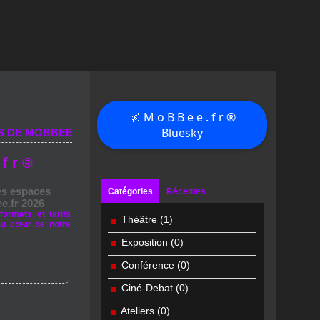
🌌 M o B B e e . f r ®
Bluesky
S DE MOBBEE
 f r ®
es espaces
Catégories
Récentes
e.fr 2026
formats et tarifs
Théâtre
(1)
au cœur de notre
Exposition
(0)
Conférence
(0)
Ciné-Debat
(0)
Ateliers
(0)