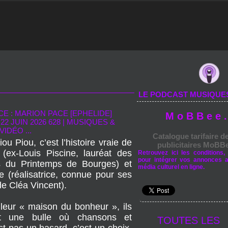
LE PODCAST MUSIQUE
E : MARION PACE [EPHELIDE]
M o B B e e .
22 JUIN 2026 628
|
MUSIQUES &
VIDÉO ...
Catalogue tarifaire d
ou Piou, c’est l’histoire vraie de
publicitaires MoBBe
 (ex-Louis Piscine, lauréat des
Retrouvez ici les conditions, 
pour intégrer vos annonces 
s du Printemps de Bourges) et
média culturel en ligne.
e (réalisatrice, connue pour ses
de Cléa Vincent).
leur « maison du bonheur », ils
nt une bulle où chansons et
TOUTES LES