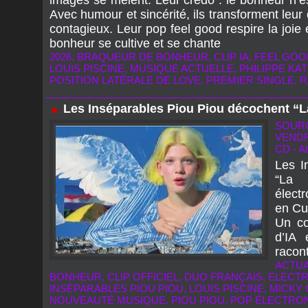
images se mêlent. Leur credo : le bonheur n’es
Avec humour et sincérité, ils transforment leur
contagieux. Leur pop feel good respire la joie e
bonheur se cultive et se chante
2026
,
BRAQUEUR DE BONHEUR
,
CLIP IA
,
FEEL GOO
LOUIS PISCINE
,
MUSIQUE ACTUELLE
,
PHILIPPE KA
POSITION LATÉRALE DE LOVE
,
PREMIER SINGLE
,
R
Les Inséparables Piou Piou décochent “L
SOURC
VENDR
CD - 
Les I
“La 
élect
en Cu
Un col
d’IA 
racont
ACTUA
BONHEUR
,
CLIP OFFICIEL
,
DUO FRANÇAIS
,
ELECTR
INSÉPARABLES PIOU PIOU
,
LOUIS PISCINE
,
MICKY
NOUVEAUTÉ MUSIQUE
,
PIOU PIOU
,
POP ÉLECTRO