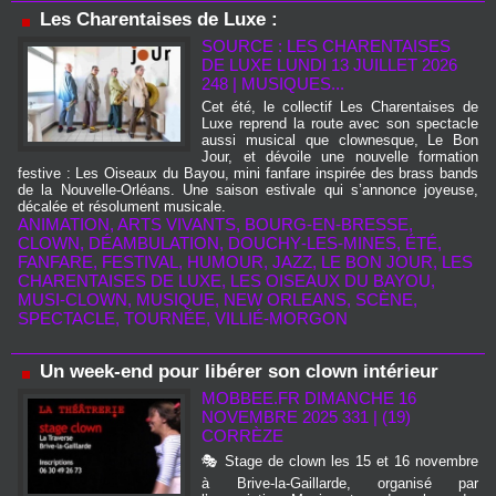
Les Charentaises de Luxe :
SOURCE : LES CHARENTAISES
DE LUXE LUNDI 13 JUILLET 2026
248
|
MUSIQUES...
Cet été, le collectif Les Charentaises de
Luxe reprend la route avec son spectacle
aussi musical que clownesque, Le Bon
Jour, et dévoile une nouvelle formation
festive : Les Oiseaux du Bayou, mini fanfare inspirée des brass bands
de la Nouvelle-Orléans. Une saison estivale qui s’annonce joyeuse,
décalée et résolument musicale.
ANIMATION
,
ARTS VIVANTS
,
BOURG‑EN‑BRESSE
,
CLOWN
,
DÉAMBULATION
,
DOUCHY‑LES‑MINES
,
ÉTÉ
,
FANFARE
,
FESTIVAL
,
HUMOUR
,
JAZZ
,
LE BON JOUR
,
LES
CHARENTAISES DE LUXE
,
LES OISEAUX DU BAYOU
,
MUSI‑CLOWN
,
MUSIQUE
,
NEW ORLEANS
,
SCÈNE
,
SPECTACLE
,
TOURNÉE
,
VILLIÉ‑MORGON
Un week-end pour libérer son clown intérieur
MOBBEE.FR
DIMANCHE 16
NOVEMBRE 2025 331
|
(19)
CORRÈZE
🎭 Stage de clown les 15 et 16 novembre
à Brive-la-Gaillarde, organisé par