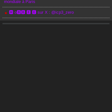
mondiale à Paris
🅼 o🅱🅱 🅴 🅴 sur X : @icp3_zero