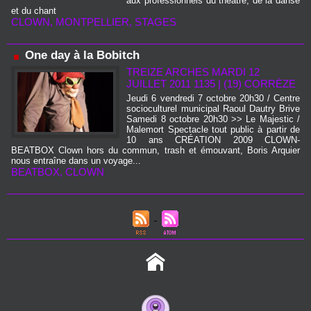
aux professionnels du théâtre, de la danse
et du chant
CLOWN
,
MONTPELLIER
,
STAGES
One day à la Bobitch
TREIZE ARCHES MARDI 12
JUILLET 2011 1135
|
(19) CORRÈZE
Jeudi 6 vendredi 7 octobre 20h30 / Centre
socioculturel municipal Raoul Dautry Brive
Samedi 8 octobre 20h30 >> Le Majestic /
Malemort Spectacle tout public à partir de
10 ans CRÉATION 2009 CLOWN-
BEATBOX Clown hors du commun, trash et émouvant, Boris Arquier
nous entraîne dans un voyage...
BEATBOX
,
CLOWN