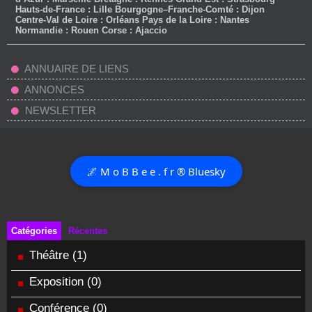
Hauts-de-France : Lille Bourgogne–Franche-Comté : Dijon
Centre-Val de Loire : Orléans Pays de la Loire : Nantes
Normandie : Rouen Corse : Ajaccio
ANNUAIRE DE LIENS
ANNONCES
NEWSLETTER
🌌 M o B B e e . f r ® Bluesky
Catégories
Récentes
Théâtre
(1)
Exposition
(0)
Conférence
(0)