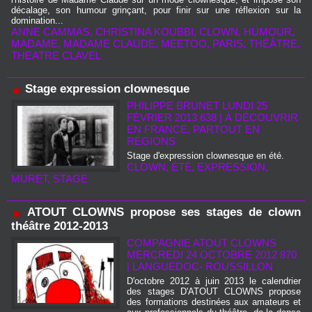
décalage, son humour grinçant, pour finir sur une réflexion sur la
domination...
ANNE CAMMAS
,
CHRISTINA KOUBBI
,
CLOWN
,
HUMOUR
,
MADAME
,
MADAME CLAUDE
,
MEETOO
,
PARIS
,
THÉÂTRE
,
THEATRE CLAVEL
Stage expression clownesque
PHILIPPE BRUNET LUNDI 25
FÉVRIER 2013 638
|
À DÉCOUVRIR
EN FRANCE, PARTOUT EN
RÉGIONS
Stage d'expression clownesque en été.
CLOWN
,
ÉTÉ
,
EXPRESSION
,
MURET
,
STAGE
ATOUT CLOWNS propose ses stages de clown
théâtre 2012-2013
COMPAGNIE ATOUT CLOWNS
MERCREDI 24 OCTOBRE 2012 870
|
LANGUEDOC- ROUSSILLON
D'octobre 2012 à juin 2013 le calendrier
des stages D'ATOUT CLOWNS propose
des formations destinées aux amateurs et