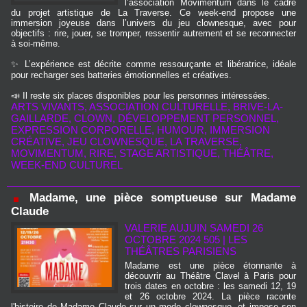
l’association Movimentum dans le cadre
du projet artistique de La Traverse. Ce week-end propose une
immersion joyeuse dans l’univers du jeu clownesque, avec pour
objectifs : rire, jouer, se tromper, ressentir autrement et se reconnecter
à soi-même.
✨ L’expérience est décrite comme ressourçante et libératrice, idéale
pour recharger ses batteries émotionnelles et créatives.
📣 Il reste six places disponibles pour les personnes intéressées.
ARTS VIVANTS
,
ASSOCIATION CULTURELLE
,
BRIVE-LA-
GAILLARDE
,
CLOWN
,
DÉVELOPPEMENT PERSONNEL
,
EXPRESSION CORPORELLE
,
HUMOUR
,
IMMERSION
CRÉATIVE
,
JEU CLOWNESQUE
,
LA TRAVERSE
,
MOVIMENTUM
,
RIRE
,
STAGE ARTISTIQUE
,
THÉÂTRE
,
WEEK-END CULTUREL
Madame, une pièce somptueuse sur Madame
Claude
VALERIE AUJUIN
SAMEDI 26
OCTOBRE 2024 505
|
LES
THÉÂTRES PARISIENS
Madame est une pièce étonnante à
découvrir au Théâtre Clavel à Paris pour
trois dates en octobre : les samedi 12, 19
et 26 octobre 2024. La pièce raconte
l'histoire de Madame Claude sur un mode clownesque, et impose son