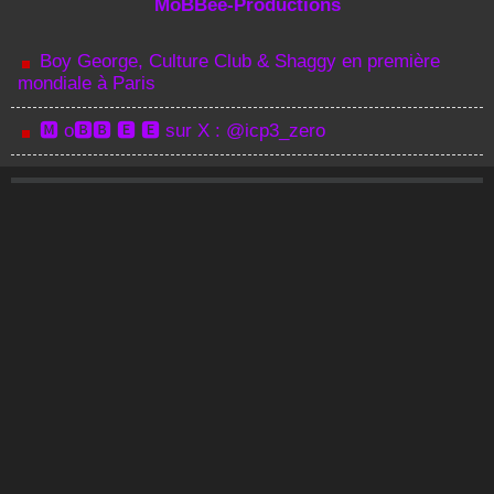
MoBBee-Productions
Boy George, Culture Club & Shaggy en première
mondiale à Paris
🅼 o🅱🅱 🅴 🅴 sur X : @icp3_zero