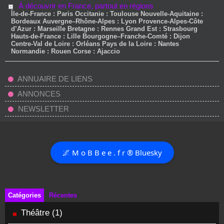
À découvrir en France, partout en régions
Île-de-France : Paris Occitanie : Toulouse Nouvelle-Aquitaine :
Bordeaux Auvergne–Rhône-Alpes : Lyon Provence-Alpes-Côte
d’Azur : Marseille Bretagne : Rennes Grand Est : Strasbourg
Hauts-de-France : Lille Bourgogne–Franche-Comté : Dijon
Centre-Val de Loire : Orléans Pays de la Loire : Nantes
Normandie : Rouen Corse : Ajaccio
ANNUAIRE DE LIENS
ANNONCES
NEWSLETTER
🌌 M o B B e e . f r ® Bluesky
Catégories
Récentes
Théâtre
(1)