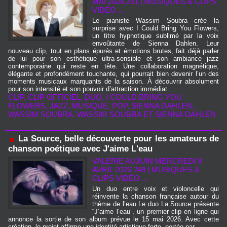
MAI 2026 251
|
MUSIQUES & CLIPS
VIDÉO ...
Le pianiste Wassim Soubra crée la
surprise avec I Could Bring You Flowers,
un titre hypnotique sublimé par la voix
envoûtante de Sienna Dahlen. Leur
nouveau clip, tout en plans épurés et émotions brutes, fait déjà parler
de lui pour son esthétique ultra‑sensible et son ambiance jazz
contemporaine qui reste en tête. Une collaboration magnétique,
élégante et profondément touchante, qui pourrait bien devenir l’un des
moments musicaux marquants de la saison. À découvrir absolument
pour son intensité et son pouvoir d’attraction immédiat.
CLIP
,
CLIP OFFICIEL
,
DUO
,
I COULD BRING YOU
FLOWERS
,
JAZZ
,
MUSIQUE
,
POP
,
SIENNA DAHLEN
,
WASSIM SOUBRA
,
WASSIM SOUBRA ET SIENNA DAHLEN
La Source, belle découverte pour les amateurs de
chanson poétique avec J'aime L'eau
VALERIE AUJUIN
MERCREDI 8
AVRIL 2026 249
|
MUSIQUES &
CLIPS VIDÉO ...
Un duo entre voix et violoncelle qui
réinvente la chanson française autour du
thème de l’eau Le duo La Source présente
“J’aime l’eau”, un premier clip en ligne qui
annonce la sortie de son album prévue le 15 mai 2026. Avec cette
création, le projet affirme une identité artistique forte, portée par...