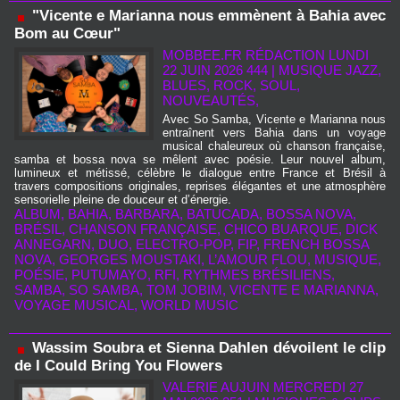
"Vicente e Marianna nous emmènent à Bahia avec
Bom au Cœur"
MOBBEE.FR RÉDACTION LUNDI
22 JUIN 2026 444
|
MUSIQUE JAZZ,
BLUES, ROCK, SOUL,
NOUVEAUTÉS,
Avec So Samba, Vicente e Marianna nous
entraînent vers Bahia dans un voyage
musical chaleureux où chanson française,
samba et bossa nova se mêlent avec poésie. Leur nouvel album,
lumineux et métissé, célèbre le dialogue entre France et Brésil à
travers compositions originales, reprises élégantes et une atmosphère
sensorielle pleine de douceur et d’énergie.
ALBUM
,
BAHIA
,
BARBARA
,
BATUCADA
,
BOSSA NOVA
,
BRÉSIL
,
CHANSON FRANÇAISE
,
CHICO BUARQUE
,
DICK
ANNEGARN
,
DUO
,
ELECTRO-POP
,
FIP
,
FRENCH BOSSA
NOVA
,
GEORGES MOUSTAKI
,
L’AMOUR FLOU
,
MUSIQUE
,
POÉSIE
,
PUTUMAYO
,
RFI
,
RYTHMES BRÉSILIENS
,
SAMBA
,
SO SAMBA
,
TOM JOBIM
,
VICENTE E MARIANNA
,
VOYAGE MUSICAL
,
WORLD MUSIC
Wassim Soubra et Sienna Dahlen dévoilent le clip
de I Could Bring You Flowers
VALERIE AUJUIN
MERCREDI 27