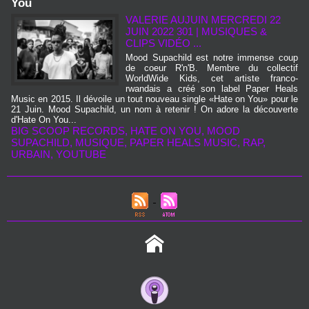
You
VALERIE AUJUIN
MERCREDI 22
JUIN 2022 301
|
MUSIQUES &
CLIPS VIDÉO ...
Mood Supachild est notre immense coup
de coeur R'n'B. Membre du collectif
WorldWide Kids, cet artiste franco-
rwandais a créé son label Paper Heals
Music en 2015. Il dévoile un tout nouveau single «Hate on You» pour le
21 Juin. Mood Supachild, un nom à retenir ! On adore la découverte
d'Hate On You...
BIG SCOOP RECORDS
,
HATE ON YOU
,
MOOD
SUPACHILD
,
MUSIQUE
,
PAPER HEALS MUSIC
,
RAP
,
URBAIN
,
YOUTUBE