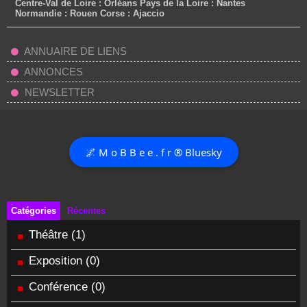
Centre-Val de Loire : Orléans Pays de la Loire : Nantes
Normandie : Rouen Corse : Ajaccio
ANNUAIRE DE LIENS
ANNONCES
NEWSLETTER
🌌 M o B B e e . f r ® Bluesky
Catégories
Récentes
Théâtre
(1)
Exposition
(0)
Conférence
(0)