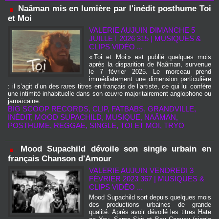
Naâman mis en lumière par l'inédit posthume Toi
et Moi
VALERIE AUJUIN
DIMANCHE 5
JUILLET 2026 315
|
MUSIQUES &
CLIPS VIDÉO ...
« Toi et Moi » est publié quelques mois
après la disparition de Naâman, survenue
le 7 février 2025. Le morceau prend
immédiatement une dimension particulière
: il s’agit d’un des rares titres en français de l’artiste, ce qui lui confère
une intimité inhabituelle dans son œuvre majoritairement anglophone ou
jamaïcaine.
BIG SCOOP RECORDS
,
CLIP
,
FATBABS
,
GRANDVILLE
,
INÉDIT
,
MOOD SUPACHILD
,
MUSIQUE
,
NAÂMAN
,
POSTHUME
,
REGGAE
,
SINGLE
,
TOI ET MOI
,
TRYO
Mood Supachild dévoile son single urbain en
français Chanson d'Amour
VALERIE AUJUIN
VENDREDI 3
FÉVRIER 2023 367
|
MUSIQUES &
CLIPS VIDÉO ...
Mood Supachild sort depuis quelques mois
des productions urbaines de grande
qualité. Après avoir dévoilé les titres Hate