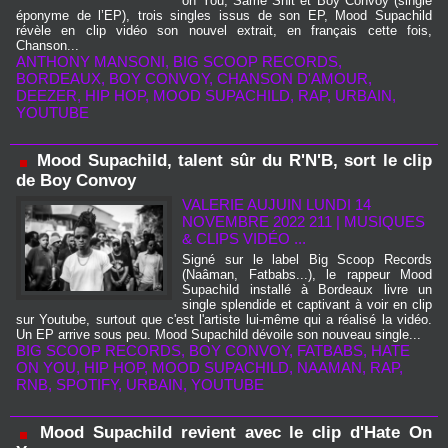
on You, Same Shit et Boy Convoy (single
éponyme de l’EP), trois singles issus de son EP, Mood Supachild
révèle en clip vidéo son nouvel extrait, en français cette fois,
Chanson...
ANTHONY MANSONI
,
BIG SCOOP RECORDS
,
BORDEAUX
,
BOY CONVOY
,
CHANSON D'AMOUR
,
DEEZER
,
HIP HOP
,
MOOD SUPACHILD
,
RAP
,
URBAIN
,
YOUTUBE
Mood Supachild, talent sûr du R'N'B, sort le clip
de Boy Convoy
VALERIE AUJUIN
LUNDI 14
NOVEMBRE 2022 211
|
MUSIQUES
& CLIPS VIDÉO ...
Signé sur le label Big Scoop Records
(Naâman, Fatbabs...), le rappeur Mood
Supachild installé à Bordeaux livre un
single splendide et captivant à voir en clip
sur Youtube, surtout que c'est l'artiste lui-même qui a réalisé la vidéo.
Un EP arrive sous peu. Mood Supachild dévoile son nouveau single...
BIG SCOOP RECORDS
,
BOY CONVOY
,
FATBABS
,
HATE
ON YOU
,
HIP HOP
,
MOOD SUPACHILD
,
NAAMAN
,
RAP
,
RNB
,
SPOTIFY
,
URBAIN
,
YOUTUBE
Mood Supachild revient avec le clip d'Hate On