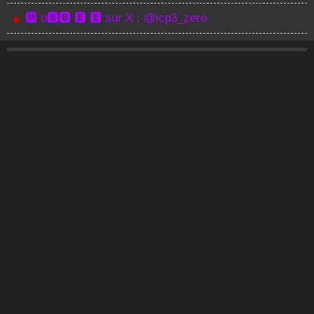
🅼 o🅱🅱 🅴 🅴 sur X : @icp3_zero