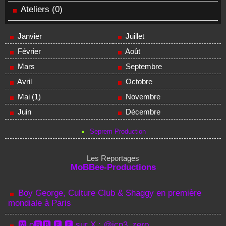
Ateliers
(0)
Janvier
Juillet
Février
Août
Mars
Septembre
Avril
Octobre
Mai (1)
Novembre
Juin
Décembre
Seprem Production
Les Reportages
MoBBee-Productions
Boy George, Culture Club & Shaggy en première
mondiale à Paris
🅼 o🅱🅱 🅴 🅴 sur X : @icp3_zero