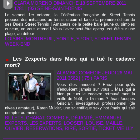
CLARA MORENO DIMANCHE 18 SEPTEMBRE 2011
1781
|
(93) SEINE-SAINT-DENIS
Le samedi 1er octobre, la Fédération française de Street Tennis
propose des initiations au tennis urbain et lance la première édition de
ses Duels Street Tennis ! Amateurs de la petite balle jaune ou simples
curieux, on vous attend ! Vous l’avez peut-être aperçu cet été sur une
plage, au détour...
LOISIRS
,
MONTREUIL
,
SORTIE
,
SPORT
,
STREET TENNIS
,
WEEK-END
Les Zexperts dans Mais qui a tué le cadavre
mort?
ALAMBIC COMEDIE JEUDI 26 MAI
2011 3562
|
( 75 ) PARIS
Vous êtes innocent ? Priez pour qu'ils
n'enquêtent jamais sur vous... Mais qui a
bien pu tuer le cadavre retrouvé mort la
veille de Noël, le 15 mars ? Jean-Jacques
Grisclair, investigateur professionnel (de
niveau amateur), Karen Mulder, une scientifique sexy hot (mais qui sait
compter au moins...
BILLETS
,
CHABAT
,
COMEDIE
,
DÉJANTÉ
,
EMMANUEL
,
EXPERTS
,
LES EXPERTS
,
LOOSER
,
LOUISE
,
MAILLE
,
OLIVIER
,
RESERVATIONS
,
RIRE
,
SORTIE
,
TICKET
,
VIEILLY