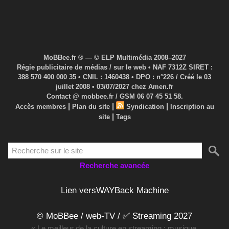
MoBBee.fr ® — © ELP Multimédia 2008–2027
Régie publicitaire de médias / sur le web • NAF 7312Z SIRET :
388 570 400 000 35 • CNIL : 1460438 • DPO : n°226 / Créé le 03
juillet 2008 • 03/07/2027 chez Amen.fr
Contact @ mobbee.fr / GSM 06 07 45 51 58.
|
|
|
Accès membres
Plan du site
Syndication
Inscription au
|
site
Tags
Recherche avancée
Lien versWAYBack Machine
© MoBBee / web-TV / ✅ Streaming 2027
« Le meilleur de la culture en streaming : musique,