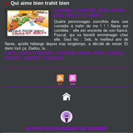
Qui aime bien trahit bien
ALAMBIC COMEDIE JEUDI 26 MAI
2011 1636
|
( 75 ) PARIS
Quatre personnages survoltés dans une
comédie à trahir de rire ! ! ! Nanie est
comblée : elle est enceinte de son fiancé,
Pascal, qui va bientôt emménager chez
elle. Seul hic : Seb, le meilleur ami de
Nanie, qu'elle héberge depuis trop longtemps, a décidé de rester. Et
dans tout ça, Dadou, la...
CAFÉ
,
CAFÉ THÉATRE
,
COMEDIE
,
PARIS
,
RIRE
,
SOIREE
,
SORTIE
,
SORTIR
,
THEATRE
LE PODCAST MUSIQUES DE MOBBEE