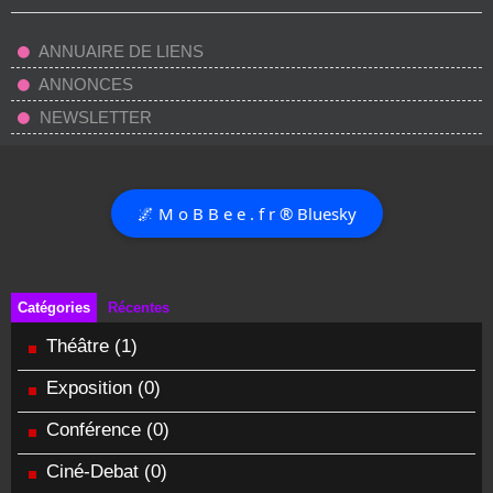
ANNUAIRE DE LIENS
ANNONCES
NEWSLETTER
🌌 M o B B e e . f r ® Bluesky
Catégories
Récentes
Théâtre
(1)
Exposition
(0)
Conférence
(0)
Ciné-Debat
(0)