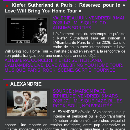
Kiefer Sutherland à Paris : Réservez pour le «
Love Will Bring You Home Tour »
VALERIE AUJUIN
VENDREDI 8 MAI
2026 143
|
MUSIQUES, CD -
ALBUMS SORTIES
L’événement rock du printemps se précise
: Kiefer Sutherland sera en concert à
l’Alhambra de Paris le 8 mai 2026. Dans le
cadre de sa tournée internationale « Love
Will Bring You Home Tour », l’artiste canadien revient à la rencontre de
son public français pour une soirée qui s'annonce déjà...
ALHAMBRA
,
CONCERT
,
KIEFER SUTHERLAND
,
L'ALHAMBRA
,
LIVE
,
LOVE WILL BRING YOU HOME TOUR
,
MUSIQUE
,
PARIS
,
ROCK
,
SCÈNE
,
SORTIE
,
TOURNÉE
ALEXANDRIE
SOURCE : MARION PACE
[EPHELIDE] VENDREDI 6 MARS
2026 271
|
MUSIQUE JAZZ, BLUES,
ROCK, SOUL, NOUVEAUTÉS,
ALEXANDRIE dévoile L’Avalanche, un clip
intense et sensoriel où le duo transforme
l’émotion brute en véritable choc visuel et
sonore. Une montée en tension maîtrisée, entre pop alternative et
lyrisme moderne, qui confirme leur identité singulière sur la scène