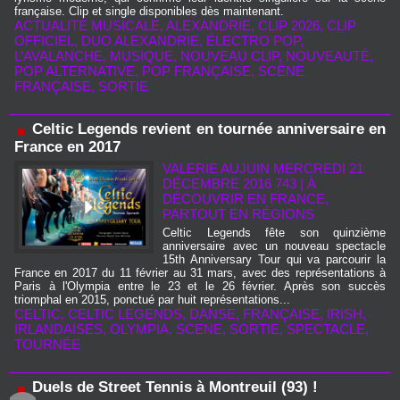
française. Clip et single disponibles dès maintenant.
ACTUALITÉ MUSICALE
,
ALEXANDRIE
,
CLIP 2026
,
CLIP
OFFICIEL
,
DUO ALEXANDRIE
,
ÉLECTRO POP
,
L’AVALANCHE
,
MUSIQUE
,
NOUVEAU CLIP
,
NOUVEAUTÉ
,
POP ALTERNATIVE
,
POP FRANÇAISE
,
SCÈNE
FRANÇAISE
,
SORTIE
Celtic Legends revient en tournée anniversaire en
France en 2017
VALERIE AUJUIN
MERCREDI 21
DÉCEMBRE 2016 743
|
À
DÉCOUVRIR EN FRANCE,
PARTOUT EN RÉGIONS
Celtic Legends fête son quinzième
anniversaire avec un nouveau spectacle
15th Anniversary Tour qui va parcourir la
France en 2017 du 11 février au 31 mars, avec des représentations à
Paris à l'Olympia entre le 23 et le 26 février. Après son succès
triomphal en 2015, ponctué par huit représentations...
CELTIC
,
CELTIC LEGENDS
,
DANSE
,
FRANÇAISE
,
IRISH
,
IRLANDAISES
,
OLYMPIA
,
SCENE
,
SORTIE
,
SPECTACLE
,
TOURNÉE
Duels de Street Tennis à Montreuil (93) !