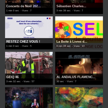
Concerts de Noël 202...
Sébastien Charles...
1 min 0 sec
- Vues : 7
3 min 38 sec
- Vues : 7
RESTEZ CHEZ VOUS !
La Boite à Livres d...
1 min 0 sec
- Vues : 5
9 min 38 sec
- Vues : 10
GEIQ 46
AL ANDALUS FLAMENC...
3 min 32 sec
- Vues : 57
30 sec
- Vues : 7