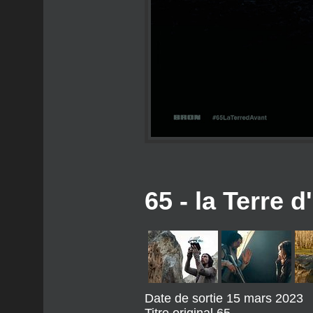
65 - la Terre d
Date de sortie
15 mars 2023
Titre original
65