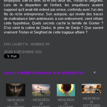
employeur. Elle vit avec lui et ses deux fils, Tristan et Siegfried.
Lors de la disparition de l'enfant, les enquêteurs avaient
supposé qu'il avait été enlevé par erreur, confondu avec l'un des
fils du riche entrepreneur. Son autopsie, qui révèle des traces
de maltraitance bien antérieures à son enlèvement, vient réfuter
cette hypothèse. Quels secrets cache la famille de Günter ?
D'où vient la colère de Darko, le père de Darijo ? Que savent
vraiment Tristan et Siegfried de cette tragique affaire ?
ERIC LAURETTA : MOBBEE.FR
JEUDI 8 DÉCEMBRE 2022
<
>
DANS LA MÊME RUBRIQUE SUR MOBBEE.FR:
MERCREDI
MERCREDI
MERCREDI
MERCREDI
16
18
21
16
SEPTEMBR