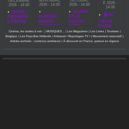
NOVEMBRE
OCTOBRE
DÉCEMBRE
E 2026 -
2026 - 14:00
2026 - 14:00
2026 - 14:00
14:00
KLARA
DUNE :
🎬 AU
HUNGER
ET LE
TROISIÈM
GAMES :
SOLEIL /
CŒUR
E PARTIE
LEVER DE
TITRE
D’UNE
SOLEIL
ORIGINAL
RESTAURA
Cinéma, les sorties à voir :
|
MUSIQUES...
|
Les Magazines
|
Les Livres
|
Tourisme
|
SUR LA
: KLARA
TION : UN
Belgique
|
Les Pays-Bas Hollande
|
Artisanat / Reportages TV /
|
Mouvement associatif
|
MOISSON
AND THE
DOCUMEN
Articles archivés : contenus antérieurs
|
À découvrir en France, partout en régions
— LE 50E
SUN
TAIRE
QUARTER
ÉVÉNEME
QUELL
NT POUR
S’ANNON
LA
CE
RENTRÉE
BRUTAL
CINÉMA
2026