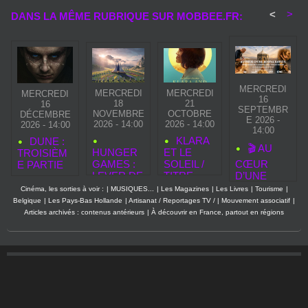
<
>
DANS LA MÊME RUBRIQUE SUR MOBBEE.FR:
MERCREDI
MERCREDI
MERCREDI
MERCREDI
16
18
21
16
SEPTEMBR
NOVEMBRE
OCTOBRE
DÉCEMBRE
E 2026 -
2026 - 14:00
2026 - 14:00
2026 - 14:00
14:00
KLARA
DUNE :
🎬 AU
HUNGER
ET LE
TROISIÈM
GAMES :
SOLEIL /
CŒUR
E PARTIE
LEVER DE
TITRE
D’UNE
SOLEIL
ORIGINAL
RESTAURA
Cinéma, les sorties à voir :
|
MUSIQUES...
|
Les Magazines
|
Les Livres
|
Tourisme
|
SUR LA
: KLARA
TION : UN
Belgique
|
Les Pays-Bas Hollande
|
Artisanat / Reportages TV /
|
Mouvement associatif
|
MOISSON
AND THE
DOCUMEN
Articles archivés : contenus antérieurs
|
À découvrir en France, partout en régions
— LE 50E
SUN
TAIRE
QUARTER
ÉVÉNEME
QUELL
NT POUR
S’ANNON
LA
CE
RENTRÉE
BRUTAL
CINÉMA
2026