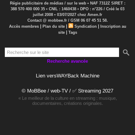
Régie publicitaire de médias / sur le web • NAF 7312Z SIRET :
388 570 400 000 35 • CNIL : 1460438 • DPO : n°226 / Créé le 03
juillet 2008 • 03/07/2027 chez Amen.fr
Contact @ mobbee.fr / GSM 06 07 45 51 58.
|
|
|
Accès membres
Plan du site
Syndication
Inscription au
|
site
Tags
Recherche avancée
Lien versWAYBack Machine
© MoBBee / web-TV / ✅ Streaming 2027
« Le meilleur de la culture en streaming : musique,
documentaires, créations originales.