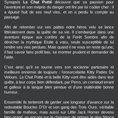
Synopsis
Le Chat Potté
découvre que sa passion pour
l'aventure et son mépris du danger ont fini par lui coûter cher : il
a épuisé huit de ses neuf vies, et en a perdu le compte au
passage.
Afin de retomber sur ses pattes notre héros velu se lance
littéralement dans la quête de sa vie. Il s'embarque dans une
aventure épique aux confins de la Forêt Sombre afin de
dénicher la mythique Etoile à vœu, seule susceptible de lui
rendre ses vies perdues. Mais quand il ne vous en reste qu'une,
il faut savoir faire profil bas, se montrer prudent et demander de
l'aide.
C'est ainsi qu'il se tourne vers son ancienne partenaire et
meilleure ennemie de toujours : l'ensorcelante Kitty Pattes De
Velours. Le Chat Potté et la belle Kitty vont être aidés dans leur
quête, à leur corps bien défendant, par Perro, un corniaud errant
et galleux à la langue bien pendue et d'une inaltérable bonne
humeur.
Ensemble ils tenteront de garder une longueur d'avance sur la
redoutable Boucles D'Or et son gang des Trois Ours, véritable
famille de mafieux, mais aussi sur Little Jack Horner devenu
bien grand, ou encore sur le chasseur de primes le plus féroce