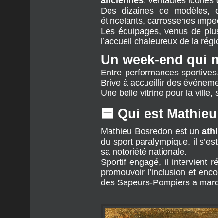
anciennes
, véritables icônes
Des dizaines de modèles, ce
étincelants, carrosseries im
Les équipages, venus de plus
l’accueil chaleureux de la régi
Un week-end qui m
Entre performances sportives
Brive à accueillir des événemen
Une belle vitrine pour la ville,
🟦
Qui est Mathie
Mathieu Bosredon est un 
ath
du sport paralympique, il s’est 
sa notoriété nationale.
Sportif engagé, il intervient
promouvoir l’inclusion et enco
des Sapeurs‑Pompiers a marqu