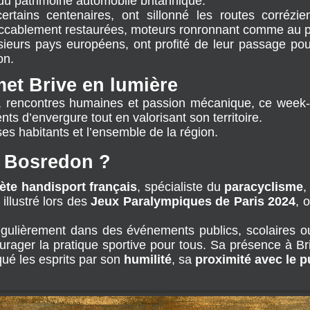
 du patrimoine automobile britannique.
rtains centenaires, ont sillonné les routes corrézie
peccablement restaurées, moteurs ronronnant comme au p
ieurs pays européens, ont profité de leur passage pour
on.
et Brive en lumière
, rencontres humaines et passion mécanique, ce week-e
ts d’envergure tout en valorisant son territoire.
 ses habitants et l’ensemble de la région.
u Bosredon ?
lète handisport français
, spécialiste du 
paracyclisme
,
illustré lors des 
Jeux Paralympiques de Paris 2024
, 
 régulièrement dans des événements publics, scolaires ou
urager la pratique sportive pour tous. Sa présence à Briv
é les esprits par son 
humilité
, sa 
proximité avec le p