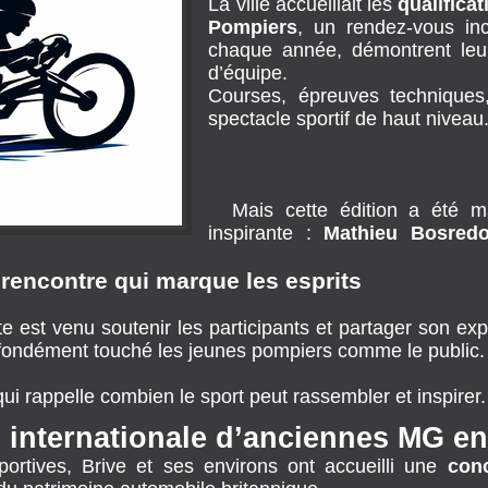
La ville accueillait les 
qualifica
Pompiers
, un rendez-vous inc
chaque année, démontrent leur 
d’équipe.
Courses, épreuves techniques, 
spectacle sportif de haut niveau.
  Mais cette édition a été marquée par une présence particulièrement 
inspirante : 
Mathieu Bosred
rencontre qui marque les esprits
ète est venu soutenir les participants et partager son exp
ofondément touché les jeunes pompiers comme le public.
i rappelle combien le sport peut rassembler et inspirer.
 internationale d’anciennes MG en 
ortives, Brive et ses environs ont accueilli une 
conc