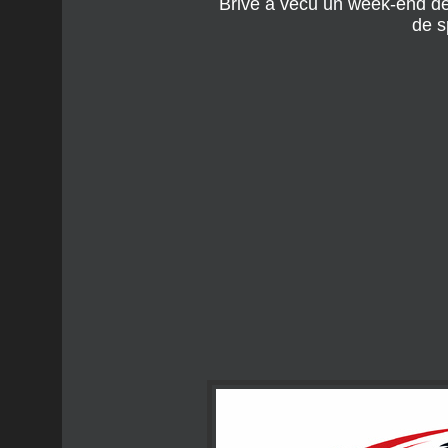
Brive a vécu un week-end de
de s