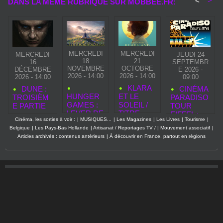
<
>
DANS LA MÊME RUBRIQUE SUR MOBBEE.FR:
MERCREDI
MERCREDI
MERCREDI
JEUDI 24
18
21
16
SEPTEMBR
NOVEMBRE
OCTOBRE
DÉCEMBRE
E 2026 -
2026 - 14:00
2026 - 14:00
2026 - 14:00
09:00
KLARA
DUNE :
CINÉMA
HUNGER
ET LE
TROISIÈM
PARADISO
GAMES :
SOLEIL /
E PARTIE
TOUR
LEVER DE
TITRE
EIFFEL :
Cinéma, les sorties à voir :
|
MUSIQUES...
|
Les Magazines
|
Les Livres
|
Tourisme
|
SOLEIL
ORIGINAL
Belgique
|
Les Pays-Bas Hollande
|
Artisanat / Reportages TV /
|
Mouvement associatif
|
SUR LA
: KLARA
Articles archivés : contenus antérieurs
|
À découvrir en France, partout en régions
MOISSON
AND THE
— LE 50E
SUN
QUARTER
QUELL
S’ANNON
CE
BRUTAL