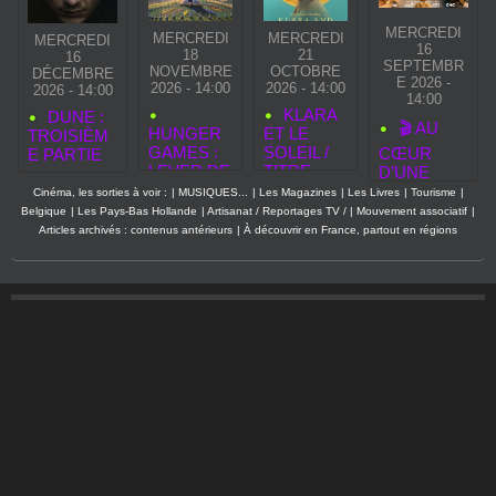
MERCREDI
MERCREDI
MERCREDI
MERCREDI
16
18
21
16
SEPTEMBR
NOVEMBRE
OCTOBRE
DÉCEMBRE
E 2026 -
2026 - 14:00
2026 - 14:00
2026 - 14:00
14:00
KLARA
DUNE :
🎬 AU
HUNGER
ET LE
TROISIÈM
GAMES :
SOLEIL /
CŒUR
E PARTIE
LEVER DE
TITRE
D’UNE
SOLEIL
ORIGINAL
RESTAURA
Cinéma, les sorties à voir :
|
MUSIQUES...
|
Les Magazines
|
Les Livres
|
Tourisme
|
SUR LA
: KLARA
TION : UN
Belgique
|
Les Pays-Bas Hollande
|
Artisanat / Reportages TV /
|
Mouvement associatif
|
MOISSON
AND THE
DOCUMEN
Articles archivés : contenus antérieurs
|
À découvrir en France, partout en régions
— LE 50E
SUN
TAIRE
QUARTER
ÉVÉNEME
QUELL
NT POUR
S’ANNON
LA
CE
RENTRÉE
BRUTAL
CINÉMA
2026