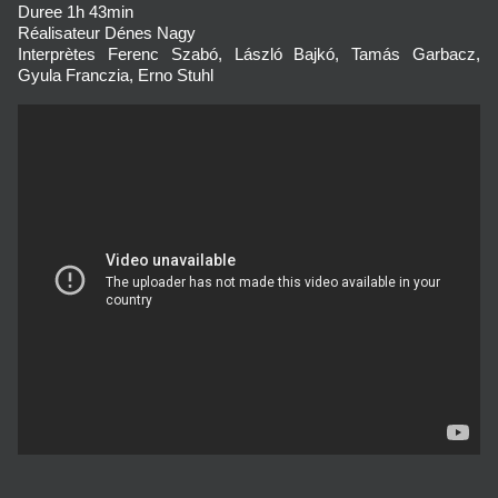
Duree
1h 43min
Réalisateur
Dénes Nagy
Interprètes
Ferenc Szabó, László Bajkó, Tamás Garbacz,
Gyula Franczia, Erno Stuhl