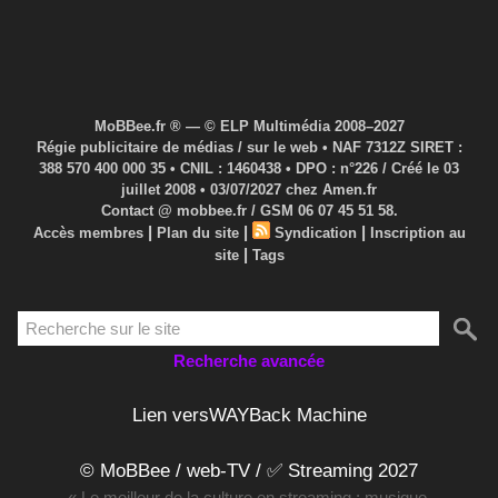
MoBBee.fr ® — © ELP Multimédia 2008–2027
Régie publicitaire de médias / sur le web • NAF 7312Z SIRET :
388 570 400 000 35 • CNIL : 1460438 • DPO : n°226 / Créé le 03
juillet 2008 • 03/07/2027 chez Amen.fr
Contact @ mobbee.fr / GSM 06 07 45 51 58.
|
|
|
Accès membres
Plan du site
Syndication
Inscription au
|
site
Tags
Recherche avancée
Lien versWAYBack Machine
© MoBBee / web-TV / ✅ Streaming 2027
« Le meilleur de la culture en streaming : musique,