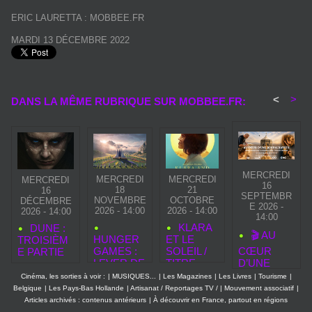
ERIC LAURETTA : MOBBEE.FR
MARDI 13 DÉCEMBRE 2022
<
>
DANS LA MÊME RUBRIQUE SUR MOBBEE.FR:
MERCREDI
MERCREDI
MERCREDI
MERCREDI
16
18
21
16
SEPTEMBR
NOVEMBRE
OCTOBRE
DÉCEMBRE
E 2026 -
2026 - 14:00
2026 - 14:00
2026 - 14:00
14:00
KLARA
DUNE :
🎬 AU
HUNGER
ET LE
TROISIÈM
GAMES :
SOLEIL /
CŒUR
E PARTIE
LEVER DE
TITRE
D’UNE
SOLEIL
ORIGINAL
RESTAURA
Cinéma, les sorties à voir :
|
MUSIQUES...
|
Les Magazines
|
Les Livres
|
Tourisme
|
SUR LA
: KLARA
TION : UN
Belgique
|
Les Pays-Bas Hollande
|
Artisanat / Reportages TV /
|
Mouvement associatif
|
MOISSON
AND THE
DOCUMEN
Articles archivés : contenus antérieurs
|
À découvrir en France, partout en régions
— LE 50E
SUN
TAIRE