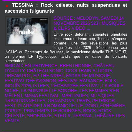
TESSINA : Rock céleste, nuits suspendues et
ascension fulgurante
SOURCE : MELODYN. SAMEDI 14
NOVEMBRE 2026 923
|
MUSIQUES
& CLIPS VIDÉO ...
Entre rock détonant, sonorités orientales
et murmures dream pop, Tessina s’impose
comme l’une des révélations les plus
singulières de 2026. Sélectionnée aux
iNOUïS du Printemps de Bourges, la musicienne dévoile THE NIGHT,
un premier EP hypnotique, tandis que les dates de concerts
s’enchaînent...
6MIC AIX-EN-PROVENCE
,
BRENTHONNE
,
CHÂTEAU
D’AVULLY
,
CHÂTEAU SONIC
,
COOLTRAIN STUDIOS
,
DREAM POP
,
EP THE NIGHT
,
FADAS DE MUSIQUE
,
FESTIVAL OFF AVIGNON
,
FESTIVAL RADIANCE
,
FOLK
,
INOUÏS 2026
,
ISTRES
,
L’ÉCHAPPÉE FESTIVAL
,
LA BOULE
NOIRE
,
LA GUINGUETTE SONORE
,
LES FEMMES S’EN
MÊLENT
,
MAMA FESTIVAL
,
MARTIGUES
,
MUSIQUES
TRADITIONNELLES
,
ORNAISONS
,
PARIS
,
PETRIKOR
FEST
,
PLAGE DE LA ROMANIQUETTE
,
POINT ÉPHÉMÈRE
,
POPUP!
,
PRINTEMPS DE BOURGES
,
ROCK
,
ROCK
CÉLESTE
,
SHOEGAZE
,
STELLA
,
TESSINA
,
THÉÂTRE DES
VENTS