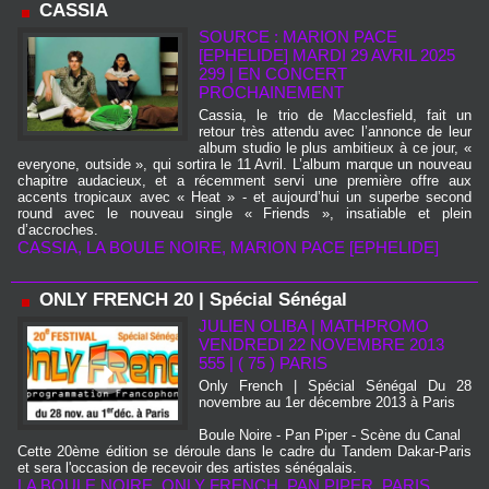
CASSIA
SOURCE : MARION PACE
[EPHELIDE] MARDI 29 AVRIL 2025
299
|
EN CONCERT
PROCHAINEMENT
Cassia, le trio de Macclesfield, fait un
retour très attendu avec l’annonce de leur
album studio le plus ambitieux à ce jour, «
everyone, outside », qui sortira le 11 Avril. L’album marque un nouveau
chapitre audacieux, et a récemment servi une première offre aux
accents tropicaux avec « Heat » - et aujourd’hui un superbe second
round avec le nouveau single « Friends », insatiable et plein
d’accroches.
CASSIA
,
LA BOULE NOIRE
,
MARION PACE [EPHELIDE]
ONLY FRENCH 20 | Spécial Sénégal
JULIEN OLIBA | MATHPROMO
VENDREDI 22 NOVEMBRE 2013
555
|
( 75 ) PARIS
Only French | Spécial Sénégal Du 28
novembre au 1er décembre 2013 à Paris
Boule Noire - Pan Piper - Scène du Canal
Cette 20ème édition se déroule dans le cadre du Tandem Dakar-Paris
et sera l'occasion de recevoir des artistes sénégalais.
LA BOULE NOIRE
,
ONLY FRENCH
,
PAN PIPER
,
PARIS
,