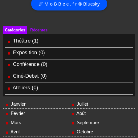
🌌 M o B B e e . f r ® Bluesky
Catégories
Récentes
Théâtre
(1)
Exposition
(0)
Conférence
(0)
Ciné-Debat
(0)
Ateliers
(0)
Janvier
Juillet
Février
Août
Mars
Septembre
Avril
Octobre