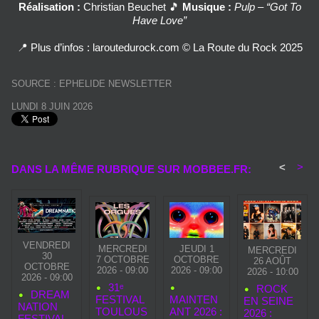
Réalisation :
Christian Beuchet 🎵
Musique :
Pulp – “Got To
Have Love”
📍 Plus d’infos : laroutedurock.com © La Route du Rock 2025
SOURCE : EPHELIDE NEWSLETTER
LUNDI 8 JUIN 2026
<
>
DANS LA MÊME RUBRIQUE SUR MOBBEE.FR:
VENDREDI
MERCREDI
JEUDI 1
MERCREDI
30
7 OCTOBRE
OCTOBRE
26 AOÛT
OCTOBRE
2026 - 09:00
2026 - 09:00
2026 - 10:00
2026 - 09:00
31ᵉ
ROCK
DREAM
FESTIVAL
MAINTEN
EN SEINE
NATION
TOULOUS
ANT 2026 :
2026 :
FESTIVAL