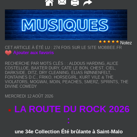
Notez
CET ARTICLE À ÉTÉ LU : 274 FOIS SUR LE SITE MOBBEE.FR
Ajouter aux favoris
RECHERCHE PAR MOTS CLÉS :
:
ALDOUS HARDING
,
ALICE
COSTELLOE
,
BAXTER DURY
,
CATE LE BON
,
CHEST
,
CIEL
,
DARKSIDE
,
DITZ
,
DRY CLEANING
,
ELIAS RØNNENFELT
,
FONTAINES D.C.
,
FRIKO
,
HORSEGIRL
,
KURT VILE & THE
VIOLATORS
,
MOGWAI
,
MOIN
,
PEACHES
,
SMERZ
,
SPRINTS
,
THE
DIVINE COMEDY
MERCREDI 12 AOÛT 2026
LA ROUTE DU ROCK 2026
:
une 34e Collection Été brûlante à Saint‑Malo