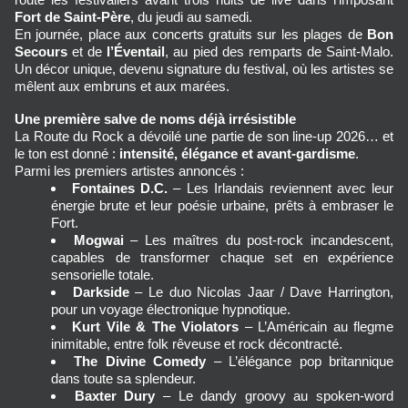
Fort de Saint‑Père
, du jeudi au samedi.
En journée, place aux concerts gratuits sur les plages de 
Bon 
Secours
 et de 
l’Éventail
, au pied des remparts de Saint‑Malo. 
Un décor unique, devenu signature du festival, où les artistes se 
mêlent aux embruns et aux marées.
Une première salve de noms déjà irrésistible
La Route du Rock a dévoilé une partie de son line‑up 2026… et 
le ton est donné : 
intensité, élégance et avant‑gardisme
.
Parmi les premiers artistes annoncés :
Fontaines D.C.
 – Les Irlandais reviennent avec leur 
énergie brute et leur poésie urbaine, prêts à embraser le 
Fort.
Mogwai
 – Les maîtres du post‑rock incandescent, 
capables de transformer chaque set en expérience 
sensorielle totale.
Darkside
 – Le duo Nicolas Jaar / Dave Harrington, 
pour un voyage électronique hypnotique.
Kurt Vile & The Violators
 – L’Américain au flegme 
inimitable, entre folk rêveuse et rock décontracté.
The Divine Comedy
 – L’élégance pop britannique 
dans toute sa splendeur.
Baxter Dury
 – Le dandy groovy au spoken‑word 