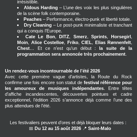
irrésistible.
Aldous Harding
 – L’une des voix les plus singulières 
de la scène folk contemporaine.
Peaches
 – Performance, électro‑punk et liberté totale.
Dry Cleaning
 – Le post‑punk minimaliste et tranchant 
qui a conquis l’Europe.
Cate Le Bon
, 
DITZ
, 
Smerz
, 
Sprints
, 
Horsegirl
, 
Moin
, 
Alice Costelloe
, 
Friko
, 
CIEL
, 
Elias Rønnenfelt
, 
Chest
… Et ce n’est qu’un début : 
la suite de la 
programmation sera annoncée très prochainement
.
Un rendez‑vous incontournable de l’été 2026
Avec cette première vague d’artistes, la Route du Rock 
confirme une fois encore son statut de 
festival référence pour 
les amoureux de musiques indépendantes
. Entre têtes 
d’affiche incandescentes, découvertes pointues et cadre 
exceptionnel, l’édition 2026 s’annonce déjà comme l’une des 
plus attendues de l’été.
Les festivaliers peuvent d’ores et déjà bloquer leurs dates : 
  📅 
Du 12 au 15 août 2026
 📍 
Saint‑Malo