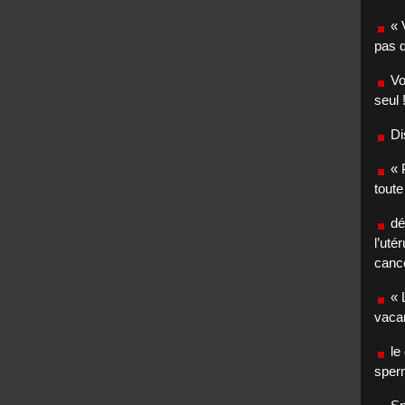
« 
pas d
Vo
seul 
Di
« 
toute
dé
l’uté
canc
« 
vaca
le
sper