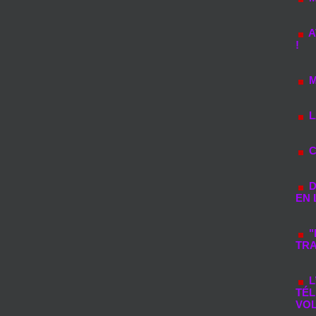
A
!
M
L
C
D
EN 
"
TRA
L
TÉL
VO