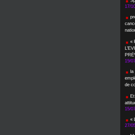
Sp
17/1
pr
cance
natio
«
L’EV
PRÉ
19/0
la
empl
de c
Et
attit
15/0
«
27/0