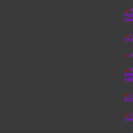
D
PLU
FR
L
ET 
A
M
PAR
PR
L
ÉC
L
TRA