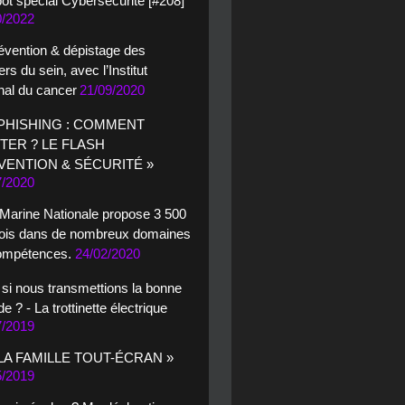
ot spécial Cybersécurité [#208]
0/2022
évention & dépistage des
rs du sein, avec l’Institut
nal du cancer
21/09/2020
 PHISHING : COMMENT
ITER ? LE FLASH
VENTION & SÉCURITÉ »
7/2020
 Marine Nationale propose 3 500
ois dans de nombreux domaines
ompétences.
24/02/2020
 si nous transmettions la bonne
ude ? - La trottinette électrique
7/2019
 LA FAMILLE TOUT-ÉCRAN »
5/2019