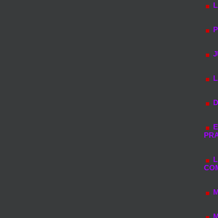
L
P
J
L
D
E
PRA
L
CO
M
M