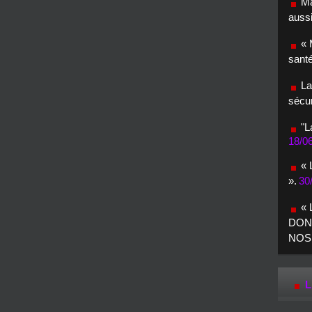
Ma
aussi
« 
santé
La
sécur
"L
18/0
« 
».
30
«
DON
NOS
L