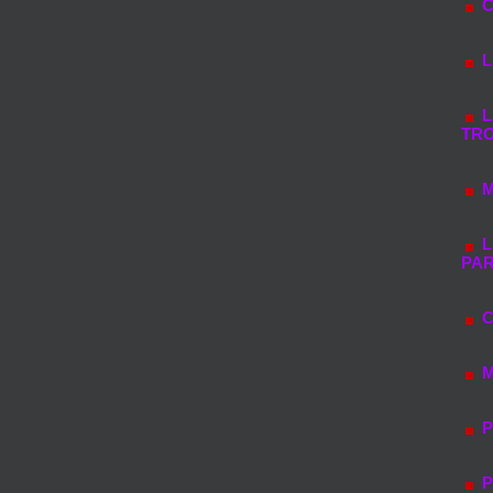
C
L
L
TRO
M
L
PAR
C
M
P
P