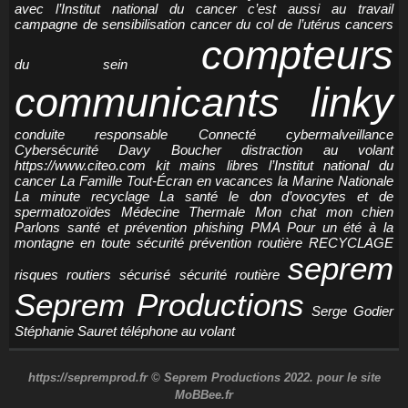
avec l’Institut national du cancer
c’est aussi au travail
campagne de sensibilisation
cancer du col de l’utérus
cancers
compteurs
du sein
communicants linky
conduite responsable
Connecté
cybermalveillance
Cybersécurité
Davy Boucher
distraction au volant
https://www.citeo.com
kit mains libres
l’Institut national du
cancer
La Famille Tout-Écran en vacances
la Marine Nationale
La minute recyclage
La santé
le don d’ovocytes et de
spermatozoïdes
Médecine Thermale
Mon chat
mon chien
Parlons santé et prévention
phishing
PMA
Pour un été à la
montagne en toute sécurité
prévention routière
RECYCLAGE
seprem
risques routiers
sécurisé
sécurité routière
Seprem Productions
Serge Godier
Stéphanie Sauret
téléphone au volant
https://sepremprod.fr © Seprem Productions 2022. pour le site
MoBBee.fr