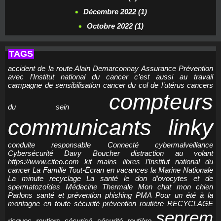
Décembre 2022 (1)
Octobre 2022 (1)
TAGS
accident de la route
Alain Demarconnay
Assurance Prévention
avec l’Institut national du cancer
c’est aussi au travail
campagne de sensibilisation
cancer du col de l’utérus
cancers
compteurs
du sein
communicants linky
conduite responsable
Connecté
cybermalveillance
Cybersécurité
Davy Boucher
distraction au volant
https://www.citeo.com
kit mains libres
l’Institut national du
cancer
La Famille Tout-Écran en vacances
la Marine Nationale
La minute recyclage
La santé
le don d’ovocytes et de
spermatozoïdes
Médecine Thermale
Mon chat
mon chien
Parlons santé et prévention
phishing
PMA
Pour un été à la
montagne en toute sécurité
prévention routière
RECYCLAGE
seprem
risques routiers
sécurisé
sécurité routière