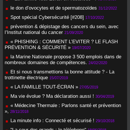
le don d’ovocytes et de spermatozoïdes
31/12/2022
Spot spécial Cybersécurité [#208]
17/10/2022
prévention & dépistage des cancers du sein, avec
l’Institut national du cancer
21/09/2020
« PHISHING : COMMENT L’EVITER ? LE FLASH
PRÉVENTION & SÉCURITÉ »
19/07/2020
la Marine Nationale propose 3 500 emplois dans de
nombreux domaines de compétences.
24/02/2020
Et si nous transmettions la bonne attitude ? - La
trottinette électrique
15/07/2019
« LA FAMILLE TOUT-ÉCRAN »
27/05/2019
Ma vie évolue ? Ma déclaration aussi !
30/04/2019
« Médecine Thermale : Parlons santé et prévention
»,
28/11/2018
La minute info : Connecté et sécurisé !
29/10/2018
"La cour des grands : le téléphone"