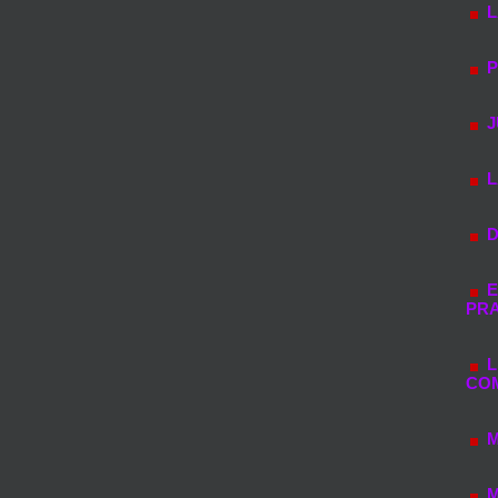
L
P
J
L
D
E
PRA
L
CO
M
M