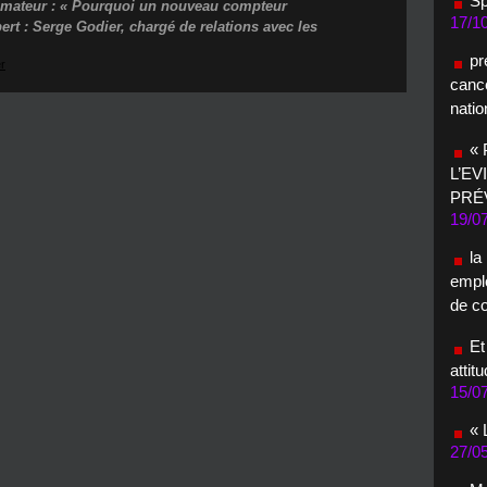
Sp
ommateur : « Pourquoi un nouveau compteur
17/1
t : Serge Godier, chargé de relations avec les
pr
r
cance
natio
«
L’EV
PRÉ
19/0
la
empl
de c
Et
attit
15/0
«
27/0