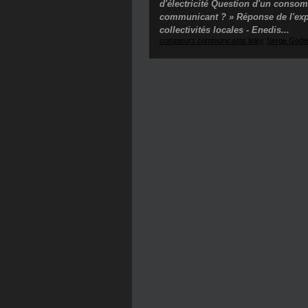
d'électricité Question d'un cons
communicant ? » Réponse de l'exper
collectivités locales - Enedis...
compteurs communicants linky
,
Serge Godie