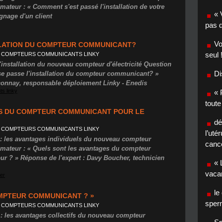
mateur : « Comment s'est passé l'installation de votre
« 
nage d'un client
pas d
Vo
LLATION DU COMPTEUR COMMUNICANT?
seul 
 COMPTEURS COMMUNICANTS LINKY
 l'installation du nouveau compteur d'électricité Question
Di
 passe l'installation du compteur communicant? »
connay, responsable déploiement Linky - Enedis
s linky
« 
toute
ES DU COMPTEUR COMMUNICANT POUR LE
dé
 COMPTEURS COMMUNICANTS LINKY
l’uté
t : les avantages individuels du nouveau compteur
canc
mmateur : « Quels sont les avantages du compteur
 ? » Réponse de l'expert : Davy Boucher, technicien
« 
vaca
er
le
MPTEUR COMMUNICANT ? »
sper
 COMPTEURS COMMUNICANTS LINKY
 : les avantages collectifs du nouveau compteur