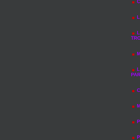
C
L
L
TRO
M
L
PAR
C
M
P
P