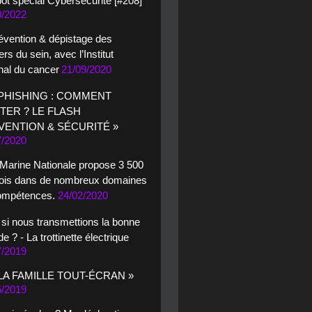
ot spécial Cybersécurité [#208]
0/2022
évention & dépistage des
rs du sein, avec l’Institut
nal du cancer
21/09/2020
 PHISHING : COMMENT
ITER ? LE FLASH
VENTION & SÉCURITÉ »
7/2020
 Marine Nationale propose 3 500
ois dans de nombreux domaines
ompétences.
24/02/2020
 si nous transmettions la bonne
ude ? - La trottinette électrique
7/2019
 LA FAMILLE TOUT-ÉCRAN »
5/2019