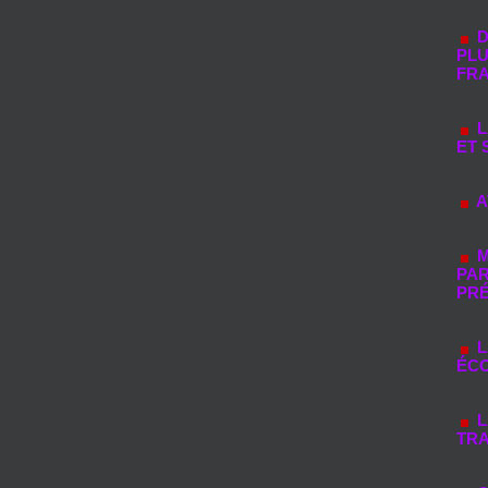
D
PLU
FR
L
ET 
A
M
PAR
PR
L
ÉC
L
TRA