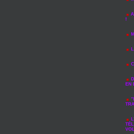
A
!
M
L
C
D
EN 
"
TRA
L
TÉL
VO