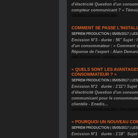
d'électricité Question d'un consom
compteur communicant ? » Témoig
compteurs communicants linky
COMMENT SE PASSE L'INSTA
SEPREM PRODUCTION | 05/05/2017
|
LES
Emission N°3 - durée : 56'' Sujet :
d'un consommateur : « Comment se
Réponse de l'expert : Alain Demar
Alain Demarconnay
,
compteurs communicant
« QUELS SONT LES AVANTAG
CONSOMMATEUR ? »
SEPREM PRODUCTION | 05/05/2017
|
LES
Emission N°2 durée : 1'11''/ Suje
d'électricité Question d'un conso
communicant pour le consommateur
clientèle - Enedis...
compteurs communicants linky
,
Davy Bouch
« POURQUOI UN NOUVEAU CO
SEPREM PRODUCTION | 05/05/2017
|
LES
Emission N°1 durée : 1'18'' Sujet