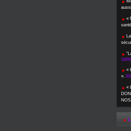
Ma
aussi
« 
santé
La
sécur
"L
18/0
« 
».
30
«
DON
NOS
L