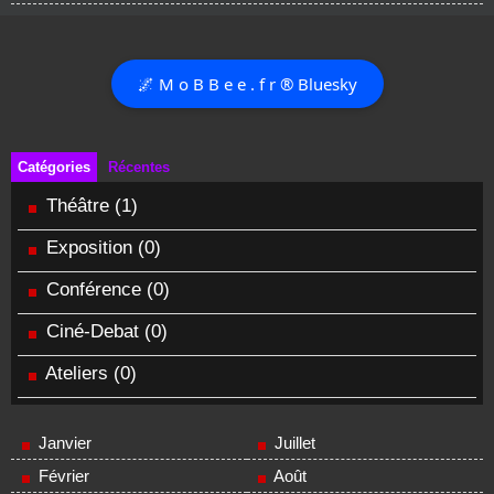
🌌 M o B B e e . f r ® Bluesky
Catégories
Récentes
Théâtre
(1)
Exposition
(0)
Conférence
(0)
Ciné-Debat
(0)
Ateliers
(0)
Janvier
Juillet
Février
Août