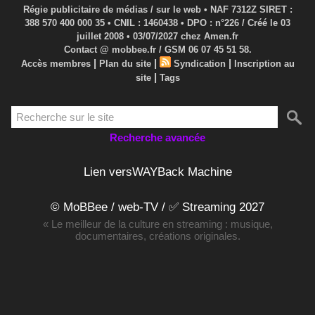
Régie publicitaire de médias / sur le web • NAF 7312Z SIRET :
388 570 400 000 35 • CNIL : 1460438 • DPO : n°226 / Créé le 03
juillet 2008 • 03/07/2027 chez Amen.fr
Contact @ mobbee.fr / GSM 06 07 45 51 58.
|
|
|
Accès membres
Plan du site
Syndication
Inscription au
|
site
Tags
Recherche avancée
Lien versWAYBack Machine
© MoBBee / web-TV / ✅ Streaming 2027
« Le meilleur de la culture en streaming : musique,
documentaires, créations originales.