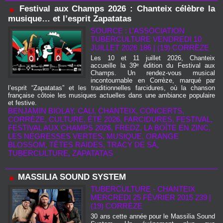
Festival aux Champs 2026 : Chanteix célèbre la
musique… et l’esprit Zapatatas
SOURCE : L’ASSOCIATION
TUBERCULTURE VENDREDI 10
JUILLET 2026 186
|
(19) CORRÈZE
Les 10 et 11 juillet 2026, Chanteix
accueille la 39ᵉ édition du Festival aux
Champs. Un rendez‑vous musical
incontournable en Corrèze, marqué par
l’esprit “Zapatatas” et les traditionnelles farcidures, où la chanson
française côtoie les musiques actuelles dans une ambiance populaire
et festive.
BENJAMIN BIOLAY
,
CALI
,
CHANTEIX
,
CONCERTS
,
CORRÈZE
,
CULTURE
,
ÉTÉ 2026
,
FARCIDURES
,
FESTIVAL
,
FESTIVAL AUX CHAMPS 2026
,
FREDZ
,
LA BOÎTE EN ZINC
,
LES NÉGRESSES VERTES
,
MUSIQUE
,
ORANGE
BLOSSOM
,
TÊTES RAIDES
,
TRACY DE SÁ
,
TUBERCULTURE
,
ZAPATATAS
MASSILIA SOUND SYSTEM
TUBERCULTURE - CHANTEIX
MERCREDI 25 FÉVRIER 2015 239
|
(19) CORRÈZE
30 ans cette année pour le Massilia Sound