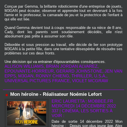
Conçue par Gemma, la brillante roboticienne d'une entreprise de jouets,
M3GAN peut écouter, observer et apprendre tout en devenant à la fois
l'amie et le professeur, la camarade de jeu et la protectrice de l'enfant à
qui elle est liée.
Quand Gemma devient tout à coups responsable de sa nièce de 8 ans,
Cady, dont les parents sont soudainement décédés, elle n'est
absolument pas prête à assumer son rôle.
Débordée et sous pression au travail, elle décide de lier son prototype
M3GAN à la petite fille, dans une tentative désespérée de résoudre ses
problèmes sur ces deux fronts.
Une décision qui va entrainer d'épouvantables conséquences.
ALLISON WILLIAMS
,
BRIAN JORDAN ALVAREZ
,
EPOUVANTE-HORREUR
,
GERARD JOHNSTONE
,
JEN VAN
EPPS
,
M3GAN
,
RONNY CHIENG
,
THRILLER
,
U.S.A.
,
UNIVERSAL PICTURES FRANCE
,
VIOLET MCGRAW
Mon héroïne - Réalisateur Noémie Lefort
ERIC LAURETTA : MOBBEE.FR
MERCREDI 14 DÉCEMBRE 2022
337
|
CINÉMA, LES SORTIES À
VOIR :
Date de sortie 14 décembre 2022 Mon
héroïne : Depuis son plus jeune âge, Alex