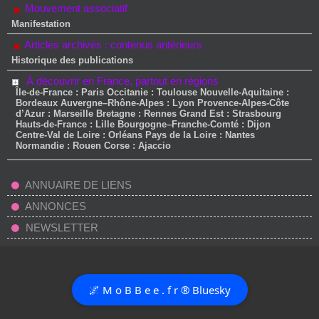
Mouvement associatif
Manifestation
Articles archivés : contenus antérieurs
Historique des publications
À découvrir en France, partout en régions
Île-de-France : Paris Occitanie : Toulouse Nouvelle-Aquitaine :
Bordeaux Auvergne–Rhône-Alpes : Lyon Provence-Alpes-Côte
d’Azur : Marseille Bretagne : Rennes Grand Est : Strasbourg
Hauts-de-France : Lille Bourgogne–Franche-Comté : Dijon
Centre-Val de Loire : Orléans Pays de la Loire : Nantes
Normandie : Rouen Corse : Ajaccio
ANNUAIRE DE LIENS
ANNONCES
NEWSLETTER
🌌 M o B B e e . f r ® Bluesky