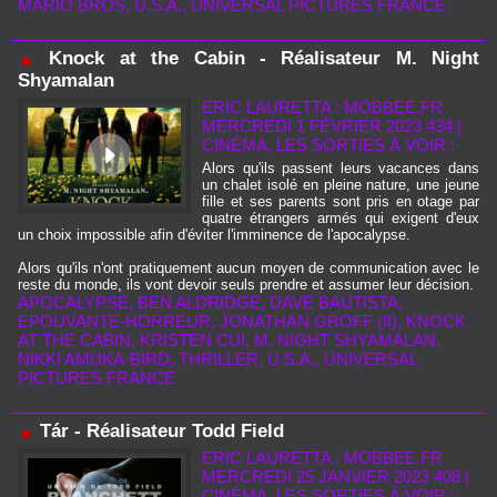
MARIO BROS
,
U.S.A.
,
UNIVERSAL PICTURES FRANCE
Knock at the Cabin - Réalisateur M. Night
Shyamalan
ERIC LAURETTA : MOBBEE.FR
MERCREDI 1 FÉVRIER 2023 434
|
CINÉMA, LES SORTIES À VOIR :
Alors qu'ils passent leurs vacances dans
un chalet isolé en pleine nature, une jeune
fille et ses parents sont pris en otage par
quatre étrangers armés qui exigent d'eux
un choix impossible afin d'éviter l'imminence de l'apocalypse.
Alors qu'ils n'ont pratiquement aucun moyen de communication avec le
reste du monde, ils vont devoir seuls prendre et assumer leur décision.
APOCALYPSE
,
BEN ALDRIDGE
,
DAVE BAUTISTA
,
EPOUVANTE-HORREUR
,
JONATHAN GROFF (II)
,
KNOCK
AT THE CABIN
,
KRISTEN CUI
,
M. NIGHT SHYAMALAN
,
NIKKI AMUKA-BIRD
,
THRILLER
,
U.S.A.
,
UNIVERSAL
PICTURES FRANCE
Tár - Réalisateur Todd Field
ERIC LAURETTA : MOBBEE.FR
MERCREDI 25 JANVIER 2023 408
|
CINÉMA, LES SORTIES À VOIR :