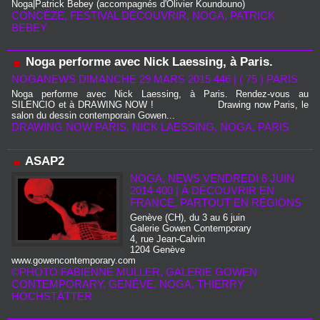
Noga|Patrick Bebey (accompagnés d'Olivier Koundouno)
CONCÈZE
,
FESTIVAL DÉCOUVRIR
,
NOGA
,
PATRICK
BEBEY
Noga performe avec Nick Laessing, à Paris.
NOGANEWS DIMANCHE 29 MARS 2015 446
|
( 75 ) PARIS
Noga performe avec Nick Laessing, à Paris. Rendez-vous au
SILENCIO et à DRAWING NOW ! Drawing now Paris, le
salon du dessin contemporain Gowen...
DRAWING NOW PARIS
,
NICK LAESSING
,
NOGA
,
PARIS
ASAP2
NOGA, NEWS VENDREDI 6 JUIN
2014 400
|
À DÉCOUVRIR EN
FRANCE, PARTOUT EN RÉGIONS
Genève (CH), du 3 au 6 juin
Galerie Gowen Contemporary
4, rue Jean-Calvin
1204 Genève
www.gowencontemporary.com
©PHOTO FABIENNE MULLER
,
GALERIE GOWEN
CONTEMPORARY
,
GENÈVE
,
NOGA
,
THIERRY
HOCHSTÄTTER