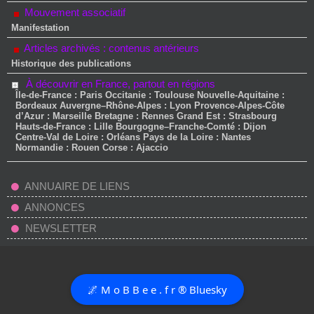
Mouvement associatif
Manifestation
Articles archivés : contenus antérieurs
Historique des publications
À découvrir en France, partout en régions
Île-de-France : Paris Occitanie : Toulouse Nouvelle-Aquitaine :
Bordeaux Auvergne–Rhône-Alpes : Lyon Provence-Alpes-Côte
d’Azur : Marseille Bretagne : Rennes Grand Est : Strasbourg
Hauts-de-France : Lille Bourgogne–Franche-Comté : Dijon
Centre-Val de Loire : Orléans Pays de la Loire : Nantes
Normandie : Rouen Corse : Ajaccio
ANNUAIRE DE LIENS
ANNONCES
NEWSLETTER
🌌 M o B B e e . f r ® Bluesky