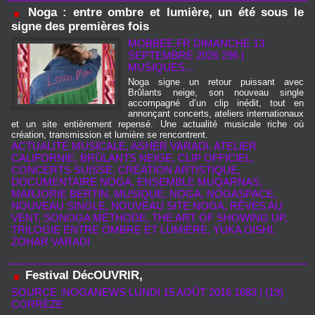
Noga : entre ombre et lumière, un été sous le
signe des premières fois
MOBBEE.FR
DIMANCHE 13
SEPTEMBRE 2026 296
|
MUSIQUES...
Noga signe un retour puissant avec
Brûlants neige, son nouveau single
accompagné d’un clip inédit, tout en
annonçant concerts, ateliers internationaux
et un site entièrement repensé. Une actualité musicale riche où
création, transmission et lumière se rencontrent.
ACTUALITÉ MUSICALE
,
ASHER VARADI
,
ATELIER
CALIFORNIE
,
BRÛLANTS NEIGE
,
CLIP OFFICIEL
,
CONCERTS SUISSE
,
CRÉATION ARTISTIQUE
,
DOCUMENTAIRE NOGA
,
ENSEMBLE MUQARNAS
,
MARJORIE BERTIN
,
MUSIQUE
,
NOGA
,
NOGASPACE
,
NOUVEAU SINGLE
,
NOUVEAU SITE NOGA
,
RÊVES AU
VENT
,
SONOGA MÉTHODE
,
THE ART OF SHOWING UP
,
TRILOGIE ENTRE OMBRE ET LUMIÈRE
,
YUKA OISHI
,
ZOHAR VARADI
Festival DécOUVRIR,
SOURCE :NOGANEWS LUNDI 15 AOÛT 2016 1683
|
(19)
CORRÈZE